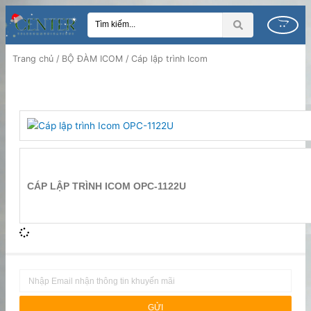
Nhảy
Search
tới
...
nội
dung
Trang chủ
/
BỘ ĐÀM ICOM
/ Cáp lập trình Icom
CÁP LẬP TRÌNH ICOM OPC-1122U
Email
CÁP LẬP TRÌNH ICOM
GỬI
CÁP LẬP TRÌNH ICOM OPC-1122U