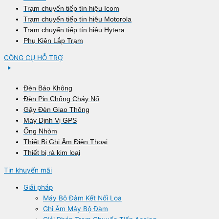
Trạm chuyển tiếp tín hiệu Icom
Trạm chuyển tiếp tín hiệu Motorola
Trạm chuyển tiếp tín hiệu Hytera
Phụ Kiện Lắp Trạm
CÔNG CỤ HỖ TRỢ
Đèn Báo Không
Đèn Pin Chống Cháy Nổ
Gậy Đèn Giao Thông
Máy Định Vị GPS
Ống Nhòm
Thiết Bị Ghi Âm Điện Thoại
Thiết bị rà kim loại
Tin khuyến mãi
Giải pháp
Máy Bộ Đàm Kết Nối Loa
Ghi Âm Máy Bộ Đàm