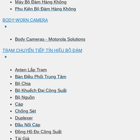
Máy Bộ Đàm Hàng Không
Phụ Kiện Bộ Đàm Hàng Không
BODY-WORN CAMERA
Body Cameras - Motorola Solutions
TRẠM CHUYỂN TIẾP TÍN HIỆU BỘ ĐÀM
Anten Lắp Trạm
Bàn Điều Phối Trung Tâm
Bộ Chia
Bộ Khuếch Đại Công Suất
Bộ Nguồn
Cáp
Chống Sét
Duplexer
Đầu Nối Cáp
Đồng Hồ Đo Công Suất
Tải Giả