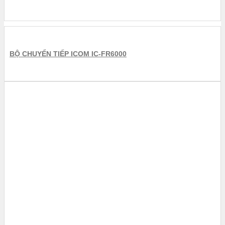
BỘ CHUYỂN TIẾP ICOM IC-FR6000
TRẠM CHUYỂN TIẾP TÍN HIỆU ICOM
BỘ CHUYỂN TIẾP ICOM IC-FR6200H