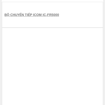
BỘ CHUYỂN TIẾP ICOM IC-FR5000
TRẠM CHUYỂN TIẾP TÍN HIỆU ICOM
BỘ CHUYỂN TIẾP ICOM IC-FR5200H
Bộ chuyển tiếp Icom IC-FR5200H hoạt động ở chế...
THÊM VÀO GIỎ HÀNG