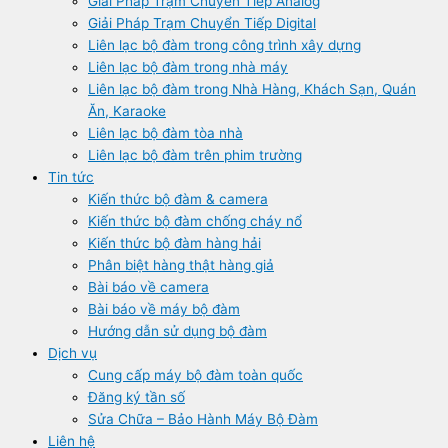
Giải Pháp Trạm Chuyển Tiếp Analog
Giải Pháp Trạm Chuyển Tiếp Digital
Liên lạc bộ đàm trong công trình xây dựng
Liên lạc bộ đàm trong nhà máy
Liên lạc bộ đàm trong Nhà Hàng, Khách Sạn, Quán
Ăn, Karaoke
Liên lạc bộ đàm tòa nhà
Liên lạc bộ đàm trên phim trường
Tin tức
Kiến thức bộ đàm & camera
Kiến thức bộ đàm chống cháy nổ
Kiến thức bộ đàm hàng hải
Phân biệt hàng thật hàng giả
Bài báo về camera
Bài báo về máy bộ đàm
Hướng dẫn sử dụng bộ đàm
Dịch vụ
Cung cấp máy bộ đàm toàn quốc
Đăng ký tần số
Sửa Chữa – Bảo Hành Máy Bộ Đàm
Liên hệ