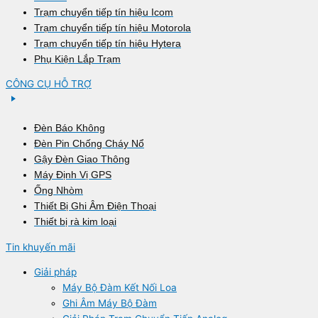
Trạm chuyển tiếp tín hiệu Icom
Trạm chuyển tiếp tín hiệu Motorola
Trạm chuyển tiếp tín hiệu Hytera
Phụ Kiện Lắp Trạm
CÔNG CỤ HỖ TRỢ
Đèn Báo Không
Đèn Pin Chống Cháy Nổ
Gậy Đèn Giao Thông
Máy Định Vị GPS
Ống Nhòm
Thiết Bị Ghi Âm Điện Thoại
Thiết bị rà kim loại
Tin khuyến mãi
Giải pháp
Máy Bộ Đàm Kết Nối Loa
Ghi Âm Máy Bộ Đàm