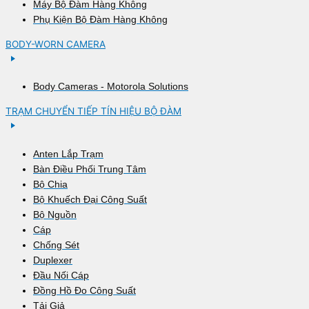
Máy Bộ Đàm Hàng Không
Phụ Kiện Bộ Đàm Hàng Không
BODY-WORN CAMERA
Body Cameras - Motorola Solutions
TRẠM CHUYỂN TIẾP TÍN HIỆU BỘ ĐÀM
Anten Lắp Trạm
Bàn Điều Phối Trung Tâm
Bộ Chia
Bộ Khuếch Đại Công Suất
Bộ Nguồn
Cáp
Chống Sét
Duplexer
Đầu Nối Cáp
Đồng Hồ Đo Công Suất
Tải Giả