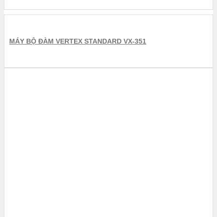
MÁY BỘ ĐÀM VERTEX STANDARD VX-351
BỘ ĐÀM CẦM TAY VERTEX
MÁY BỘ ĐÀM VERTEX STANDARD VX-354