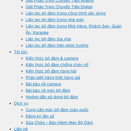
Giải Pháp Trạm Chuyển Tiếp Analog
Giải Pháp Trạm Chuyển Tiếp Digital
Liên lạc bộ đàm trong công trình xây dựng
Liên lạc bộ đàm trong nhà máy
Liên lạc bộ đàm trong Nhà Hàng, Khách Sạn, Quán
Ăn, Karaoke
Liên lạc bộ đàm tòa nhà
Liên lạc bộ đàm trên phim trường
Tin tức
Kiến thức bộ đàm & camera
Kiến thức bộ đàm chống cháy nổ
Kiến thức bộ đàm hàng hải
Phân biệt hàng thật hàng giả
Bài báo về camera
Bài báo về máy bộ đàm
Hướng dẫn sử dụng bộ đàm
Dịch vụ
Cung cấp máy bộ đàm toàn quốc
Đăng ký tần số
Sửa Chữa – Bảo Hành Máy Bộ Đàm
Liên hệ