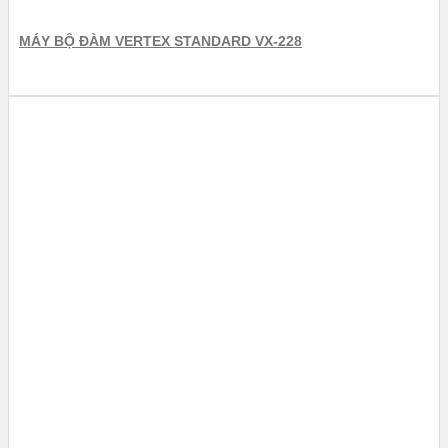
MÁY BỘ ĐÀM VERTEX STANDARD VX-228
BỘ ĐÀM CẦM TAY VERTEX
MÁY BỘ ĐÀM VERTEX STANDARD VX-231
Máy bộ đàm Vertex Standard VX-231 là dòng máy...
THÊM VÀO GIỎ HÀNG
XEM THÊM