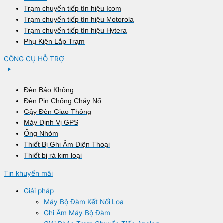
Trạm chuyển tiếp tín hiệu Icom
Trạm chuyển tiếp tín hiệu Motorola
Trạm chuyển tiếp tín hiệu Hytera
Phụ Kiện Lắp Trạm
CÔNG CỤ HỖ TRỢ
Đèn Báo Không
Đèn Pin Chống Cháy Nổ
Gậy Đèn Giao Thông
Máy Định Vị GPS
Ống Nhòm
Thiết Bị Ghi Âm Điện Thoại
Thiết bị rà kim loại
Tin khuyến mãi
Giải pháp
Máy Bộ Đàm Kết Nối Loa
Ghi Âm Máy Bộ Đàm