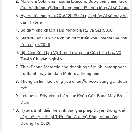
Motorola Solutions mua lại Exacom: Bước tiến chiến lược
đưa hệ thống bộ đàm thông minh lên nền tảng AI và Cloud
Hytera tỏa sáng tại CCW 2026 với giải pháp AI và máy bộ
đàm Hytera
Bộ đàm cho khách sạn: Motorola R2 và SLR5300
Starlink Bờ Biển Ngà chính thức triển khai Internet vệ tinh
từ tháng 7/2026
Bộ Đàm Kết Hợp Vệ Tinh: Tương Lai Của Liên Lạc Vô
Tuyến Chuyên Nghiệp
ThinkPhone Motorola cho doanh nghiệp: Khi smartphone
trở thành máy bộ đàm Motorola thông minh
Thông tin liên lạc trọng yếu châu Âu bước sang giai đoạn
mới
Indonesia Đẩy Mạnh Liên Lạc Khẩn Cấp Bằng Máy Bộ
Đàm
Hytera trình diễn hệ sinh thái giải pháp truyền thông khẩn
cấp thế hệ mới tại Triển lãm Cứu hộ Đồng bằng sông
Dương Tử 2026