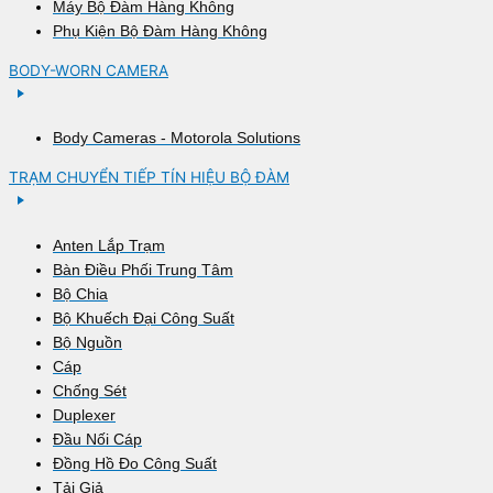
Máy Bộ Đàm Hàng Không
Phụ Kiện Bộ Đàm Hàng Không
BODY-WORN CAMERA
Body Cameras - Motorola Solutions
TRẠM CHUYỂN TIẾP TÍN HIỆU BỘ ĐÀM
Anten Lắp Trạm
Bàn Điều Phối Trung Tâm
Bộ Chia
Bộ Khuếch Đại Công Suất
Bộ Nguồn
Cáp
Chống Sét
Duplexer
Đầu Nối Cáp
Đồng Hồ Đo Công Suất
Tải Giả