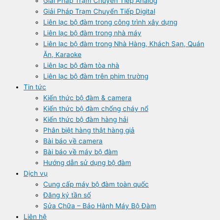
Giải Pháp Trạm Chuyển Tiếp Analog
Giải Pháp Trạm Chuyển Tiếp Digital
Liên lạc bộ đàm trong công trình xây dựng
Liên lạc bộ đàm trong nhà máy
Liên lạc bộ đàm trong Nhà Hàng, Khách Sạn, Quán
Ăn, Karaoke
Liên lạc bộ đàm tòa nhà
Liên lạc bộ đàm trên phim trường
Tin tức
Kiến thức bộ đàm & camera
Kiến thức bộ đàm chống cháy nổ
Kiến thức bộ đàm hàng hải
Phân biệt hàng thật hàng giả
Bài báo về camera
Bài báo về máy bộ đàm
Hướng dẫn sử dụng bộ đàm
Dịch vụ
Cung cấp máy bộ đàm toàn quốc
Đăng ký tần số
Sửa Chữa – Bảo Hành Máy Bộ Đàm
Liên hệ