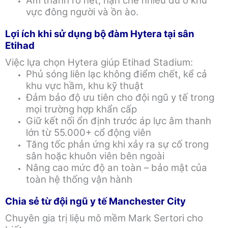
Âm thanh rõ nét, hạn chế nhiễu dù ở khu
vực đông người và ồn ào.
Lợi ích khi sử dụng bộ đàm Hytera tại sân
Etihad
Việc lựa chọn Hytera giúp Etihad Stadium:
Phủ sóng liên lạc không điểm chết, kể cả
khu vực hầm, khu kỹ thuật
Đảm bảo độ ưu tiên cho đội ngũ y tế trong
mọi trường hợp khẩn cấp
Giữ kết nối ổn định trước áp lực âm thanh
lớn từ 55.000+ cổ động viên
Tăng tốc phản ứng khi xảy ra sự cố trong
sân hoặc khuôn viên bên ngoài
Nâng cao mức độ an toàn – bảo mật của
toàn hệ thống vận hành
Chia sẻ từ đội ngũ y tế Manchester City
Chuyên gia trị liệu mô mềm Mark Sertori cho