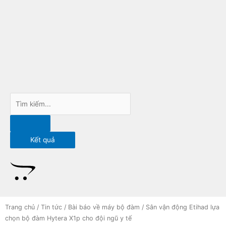
Nhảy
tới
nội
dung
Search
...
Kết quả
Trang chủ
/
Tin tức
/
Bài báo về máy bộ đàm
/ Sân vận động Etihad lựa
chọn bộ đàm Hytera X1p cho đội ngũ y tế