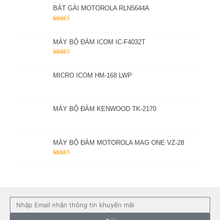
BÁT GÀI MOTOROLA RLN5644A
Được xếp
hạng
5.00
5
sao
MÁY BỘ ĐÀM ICOM IC-F4032T
Được xếp
hạng
5.00
5
sao
MICRO ICOM HM-168 LWP
MÁY BỘ ĐÀM KENWOOD TK-2170
MÁY BỘ ĐÀM MOTOROLA MAG ONE VZ-28
Được xếp
hạng
5.00
5
sao
Email