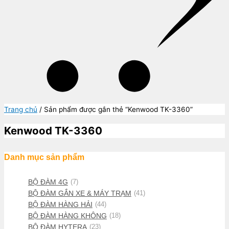
Trang chủ
/ Sản phẩm được gắn thẻ “Kenwood TK-3360”
Kenwood TK-3360
Danh mục sản phẩm
BỘ ĐÀM 4G
(7)
BỘ ĐÀM GẮN XE & MÁY TRẠM
(41)
BỘ ĐÀM HÀNG HẢI
(44)
BỘ ĐÀM HÀNG KHÔNG
(18)
BỘ ĐÀM HYTERA
(23)