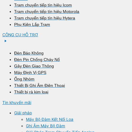
Trạm chuyển tiếp tín hiệu Icom
Trạm chuyển tiếp tín hiệu Motorola
Trạm chuyển tiếp tín hiệu Hytera
Phụ Kiện Lắp Trạm
CÔNG CỤ HỖ TRỢ
Đèn Báo Không
Đèn Pin Chống Cháy Nổ
Gậy Đèn Giao Thông
Máy Định Vị GPS
Ống Nhòm
Thiết Bị Ghi Âm Điện Thoại
Thiết bị rà kim loại
Tin khuyến mãi
Giải pháp
Máy Bộ Đàm Kết Nối Loa
Ghi Âm Máy Bộ Đàm