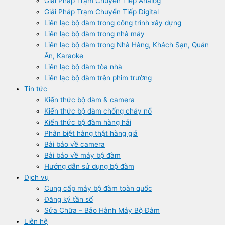
Giải Pháp Trạm Chuyển Tiếp Analog
Giải Pháp Trạm Chuyển Tiếp Digital
Liên lạc bộ đàm trong công trình xây dựng
Liên lạc bộ đàm trong nhà máy
Liên lạc bộ đàm trong Nhà Hàng, Khách Sạn, Quán
Ăn, Karaoke
Liên lạc bộ đàm tòa nhà
Liên lạc bộ đàm trên phim trường
Tin tức
Kiến thức bộ đàm & camera
Kiến thức bộ đàm chống cháy nổ
Kiến thức bộ đàm hàng hải
Phân biệt hàng thật hàng giả
Bài báo về camera
Bài báo về máy bộ đàm
Hướng dẫn sử dụng bộ đàm
Dịch vụ
Cung cấp máy bộ đàm toàn quốc
Đăng ký tần số
Sửa Chữa – Bảo Hành Máy Bộ Đàm
Liên hệ