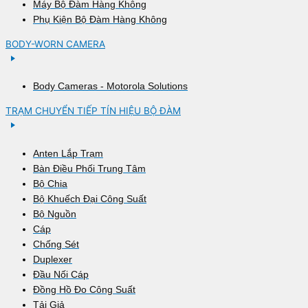
Máy Bộ Đàm Hàng Không
Phụ Kiện Bộ Đàm Hàng Không
BODY-WORN CAMERA
Body Cameras - Motorola Solutions
TRẠM CHUYỂN TIẾP TÍN HIỆU BỘ ĐÀM
Anten Lắp Trạm
Bàn Điều Phối Trung Tâm
Bộ Chia
Bộ Khuếch Đại Công Suất
Bộ Nguồn
Cáp
Chống Sét
Duplexer
Đầu Nối Cáp
Đồng Hồ Đo Công Suất
Tải Giả