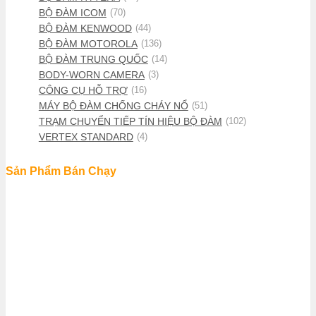
BỘ ĐÀM ICOM
(70)
BỘ ĐÀM KENWOOD
(44)
BỘ ĐÀM MOTOROLA
(136)
BỘ ĐÀM TRUNG QUỐC
(14)
BODY-WORN CAMERA
(3)
CÔNG CỤ HỖ TRỢ
(16)
MÁY BỘ ĐÀM CHỐNG CHÁY NỔ
(51)
TRẠM CHUYỂN TIẾP TÍN HIỆU BỘ ĐÀM
(102)
VERTEX STANDARD
(4)
Sản Phẩm Bán Chạy