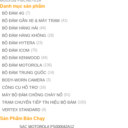
Motorola PMLN6763A
Danh mục sản phẩm
BỘ ĐÀM 4G
(7)
BỘ ĐÀM GẮN XE & MÁY TRẠM
(41)
BỘ ĐÀM HÀNG HẢI
(44)
BỘ ĐÀM HÀNG KHÔNG
(18)
BỘ ĐÀM HYTERA
(23)
BỘ ĐÀM ICOM
(70)
BỘ ĐÀM KENWOOD
(44)
BỘ ĐÀM MOTOROLA
(136)
BỘ ĐÀM TRUNG QUỐC
(14)
BODY-WORN CAMERA
(3)
CÔNG CỤ HỖ TRỢ
(16)
MÁY BỘ ĐÀM CHỐNG CHÁY NỔ
(51)
TRẠM CHUYỂN TIẾP TÍN HIỆU BỘ ĐÀM
(102)
VERTEX STANDARD
(4)
Sản Phẩm Bán Chạy
SẠC MOTOROLA PS000042A12