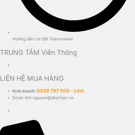
Hướng dẫn cài đặt Teamviewer
TRUNG TÂM Viễn Thông
LIÊN HỆ MUA HÀNG
0938 797 500 - Linh
Kinh doanh:
Email: linh.nguyen@dtechjsc.vn