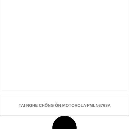
PHỤ KIỆN BỘ ĐÀM CHỐNG CHÁY NỔ
TAI NGHE CHỐNG ỒN MOTOROLA PMLN6763A
Tai nghe chống ồn Motorola PMLN6763A đạt tiêu chuẩn...
ĐỌC TIẾP
XEM THÊM
TAI NGHE CHỐNG ỒN MOTOROLA PMLN6763A