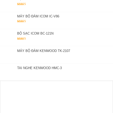
Được xếp
hạng
5.00
5
sao
MÁY BỘ ĐÀM ICOM IC-V86
Được xếp
hạng
5.00
5
sao
BỘ SẠC ICOM BC-121N
Được xếp
hạng
5.00
5
sao
MÁY BỘ ĐÀM KENWOOD TK-2107
TAI NGHE KENWOOD HMC-3