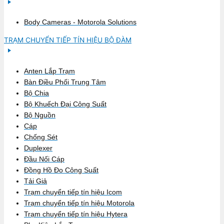
Body Cameras - Motorola Solutions
TRẠM CHUYỂN TIẾP TÍN HIỆU BỘ ĐÀM
Anten Lắp Trạm
Bàn Điều Phối Trung Tâm
Bộ Chia
Bộ Khuếch Đại Công Suất
Bộ Nguồn
Cáp
Chống Sét
Duplexer
Đầu Nối Cáp
Đồng Hồ Đo Công Suất
Tải Giả
Trạm chuyển tiếp tín hiệu Icom
Trạm chuyển tiếp tín hiệu Motorola
Trạm chuyển tiếp tín hiệu Hytera