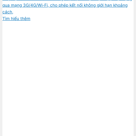
qua mạng 3G/4G/Wi-Fi, cho phép kết nối không giới hạn khoảng
cách,
Tìm hiểu thêm