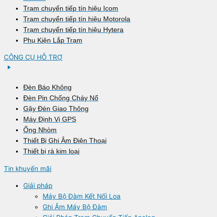
Trạm chuyển tiếp tín hiệu Icom
Trạm chuyển tiếp tín hiệu Motorola
Trạm chuyển tiếp tín hiệu Hytera
Phụ Kiện Lắp Trạm
CÔNG CỤ HỖ TRỢ
Đèn Báo Không
Đèn Pin Chống Cháy Nổ
Gậy Đèn Giao Thông
Máy Định Vị GPS
Ống Nhòm
Thiết Bị Ghi Âm Điện Thoại
Thiết bị rà kim loại
Tin khuyến mãi
Giải pháp
Máy Bộ Đàm Kết Nối Loa
Ghi Âm Máy Bộ Đàm