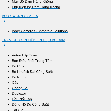
Máy Bộ Đàm Hàng Không
Phụ Kiện Bộ Đàm Hàng Không
BODY-WORN CAMERA
Body Cameras - Motorola Solutions
TRẠM CHUYỂN TIẾP TÍN HIỆU BỘ ĐÀM
Anten Lắp Trạm
Bàn Điều Phối Trung Tâm
Bộ Chia
Bộ Khuếch Đại Công Suất
Bộ Nguồn
Cáp
Chống Sét
Duplexer
Đầu Nối Cáp
Đồng Hồ Đo Công Suất
Tải Giả