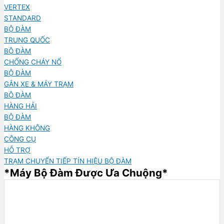
VERTEX
STANDARD
BỘ ĐÀM
TRUNG QUỐC
BỘ ĐÀM
CHỐNG CHÁY NỔ
BỘ ĐÀM
GẮN XE & MÁY TRẠM
BỘ ĐÀM
HÀNG HẢI
BỘ ĐÀM
HÀNG KHÔNG
CÔNG CỤ
HỖ TRỢ
TRẠM CHUYỂN TIẾP TÍN HIỆU BỘ ĐÀM
*Máy Bộ Đàm Được Ưa Chuộng*