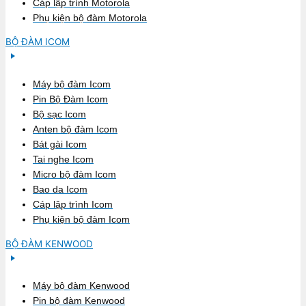
Cáp lập trình Motorola
Phụ kiện bộ đàm Motorola
BỘ ĐÀM ICOM
Máy bộ đàm Icom
Pin Bộ Đàm Icom
Bộ sạc Icom
Anten bộ đàm Icom
Bát gài Icom
Tai nghe Icom
Micro bộ đàm Icom
Bao da Icom
Cáp lập trình Icom
Phụ kiện bộ đàm Icom
BỘ ĐÀM KENWOOD
Máy bộ đàm Kenwood
Pin bộ đàm Kenwood