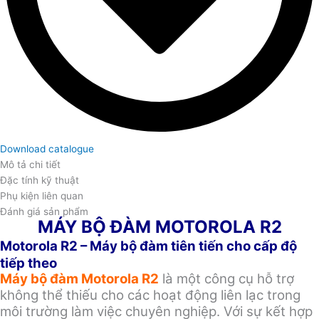
Download catalogue
Mô tả chi tiết
Đặc tính kỹ thuật
Phụ kiện liên quan
Đánh giá sản phẩm
MÁY BỘ ĐÀM MOTOROLA R2
Motorola R2 – Máy bộ đàm tiên tiến cho cấp độ
tiếp theo
Máy bộ đàm Motorola R2
là một công cụ hỗ trợ
không thể thiếu cho các hoạt động liên lạc trong
môi trường làm việc chuyên nghiệp. Với sự kết hợp