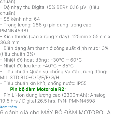
chuẩn)
- Độ nhạy thu Digital (5% BER): 0.16 µV (tiêu
chuẩn)
- Số kênh nhớ: 64
- Trọng lượng: 286 g (pin dung lượng cao
PMNN4598)
- Kích thước (cao x rộng x dày): 125mm x 55mm x
36.8 mm
- Biến dạng âm thanh ở công suất định mức : 3%
(tiêu chuẩn 3%)
- Nhiệt độ hoạt động : -30°C ~ 60°C
- Nhiệt độ lưu kho: -40°C ~ 85°C
- Tiêu chuẩn Quân sự chống Va đập, rung động:
MIL STD 810-C/D/E/F/G/H
- Tiêu chuẩn kín khít, chống nước: IP55
Pin bộ đàm Motorola R2:
- Pin Li-Ion dung lượng cao (2300mAh): Analog
19.5 hrs / Digital 26.5 hrs. P/N: PMNN4598
Xem thêm
6 đánh giá cho
MÁY BỘ ĐÀM MOTOROLA