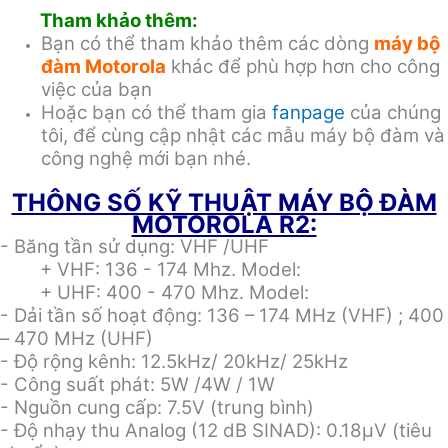
Tham khảo thêm:
Bạn có thể tham khảo thêm các dòng
máy bộ
đàm Motorola
khác để phù hợp hơn cho công
việc của bạn
Hoặc bạn có thể tham gia
fanpage
của chúng
tôi, để cùng cập nhật các mẫu máy bộ đàm và
công nghệ mới bạn nhé.
THÔNG SỐ KỸ THUẬT MÁY BỘ ĐÀM
MOTOROLA R2:
- Băng tần sử dụng: VHF /UHF
+ VHF: 136 - 174 Mhz. Model:
+ UHF: 400 - 470 Mhz. Model:
- Dải tần số hoạt động: 136 – 174 MHz (VHF) ; 400
– 470 MHz (UHF)
- Độ rộng kênh: 12.5kHz/ 20kHz/ 25kHz
- Công suất phát: 5W /4W / 1W
- Nguồn cung cấp: 7.5V (trung bình)
- Độ nhạy thu Analog (12 dB SINAD): 0.18µV (tiêu