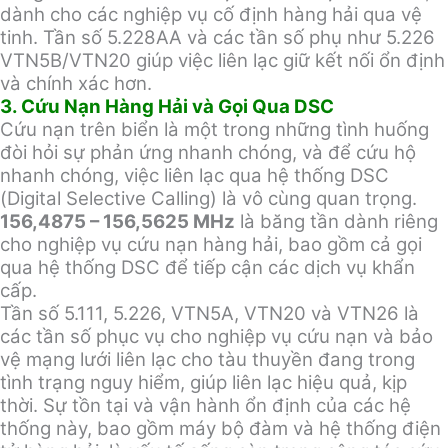
dành cho các nghiệp vụ cố định hàng hải qua vệ
tinh. Tần số 5.228AA và các tần số phụ như 5.226
VTN5B/VTN20 giúp việc liên lạc giữ kết nối ổn định
và chính xác hơn.
3. Cứu Nạn Hàng Hải và Gọi Qua DSC
Cứu nạn trên biển là một trong những tình huống
đòi hỏi sự phản ứng nhanh chóng, và để cứu hộ
nhanh chóng, việc liên lạc qua hệ thống DSC
(Digital Selective Calling) là vô cùng quan trọng.
156,4875 – 156,5625 MHz
là băng tần dành riêng
cho nghiệp vụ cứu nạn hàng hải, bao gồm cả gọi
qua hệ thống DSC để tiếp cận các dịch vụ khẩn
cấp.
Tần số 5.111, 5.226, VTN5A, VTN20 và VTN26 là
các tần số phục vụ cho nghiệp vụ cứu nạn và bảo
vệ mạng lưới liên lạc cho tàu thuyền đang trong
tình trạng nguy hiểm, giúp liên lạc hiệu quả, kịp
thời. Sự tồn tại và vận hành ổn định của các hệ
thống này, bao gồm máy bộ đàm và hệ thống điện