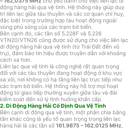
– 162,0375 MHz
chủ yếu dành cho việc liên lạc di
động hàng hải qua vệ tinh. Hệ thống này giúp duy
trì liên lạc giữa tàu thuyền và các cơ quan chỉ huy,
đặc biệt trong trường hợp tàu hoạt động ngoài
vùng phủ sóng của các trạm bờ biển.
Bên cạnh đó, các tần số 5.228F và 5.226
VTN20/VTN26 cũng được sử dụng cho việc liên lạc
di động hàng hải qua vệ tinh (từ Trái Đất đến vũ
trụ), đảm bảo tín hiệu được truyền dẫn với khoảng
cách xa hơn.
Liên lạc qua vệ tinh là công nghệ rất quan trọng
đối với các tàu thuyền đang hoạt động ở khu vực
xa xôi, nơi không có hạ tầng liên lạc trực tiếp như
các trạm bờ biển. Hệ thống này hỗ trợ mọi hoạt
động từ giao tiếp thường xuyên giữa tàu và đài
kiểm soát đến xử lý tình huống khẩn cấp.
2. Di Động Hàng Hải Cố Định Qua Vệ Tinh
Bên cạnh di động qua vệ tinh, một phân chia băng
tần khác cũng là yếu tố quan trọng trong liên lạc
hàng hải là các tần số
161,9875 – 162,0125 MHz
,