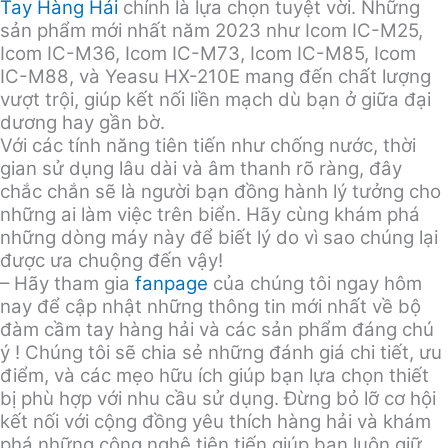
Tay Hàng Hải
chính là lựa chọn tuyệt vời. Những
sản phẩm mới nhất năm 2023 như Icom IC-M25,
Icom IC-M36, Icom IC-M73, Icom IC-M85, Icom
IC-M88, và Yeasu HX-210E mang đến chất lượng
vượt trội, giúp kết nối liền mạch dù bạn ở giữa đại
dương hay gần bờ.
Với các tính năng tiên tiến như chống nước, thời
gian sử dụng lâu dài và âm thanh rõ ràng, đây
chắc chắn sẽ là người bạn đồng hành lý tưởng cho
những ai làm việc trên biển. Hãy cùng khám phá
những dòng máy này để biết lý do vì sao chúng lại
được ưa chuộng đến vậy!
– Hãy tham gia
fanpage
của chúng tôi ngay hôm
nay để cập nhật những thông tin mới nhất về bộ
đàm cầm tay hàng hải và các sản phẩm đáng chú
ý ! Chúng tôi sẽ chia sẻ những đánh giá chi tiết, ưu
điểm, và các mẹo hữu ích giúp bạn lựa chọn thiết
bị phù hợp với nhu cầu sử dụng. Đừng bỏ lỡ cơ hội
kết nối với cộng đồng yêu thích hàng hải và khám
phá những công nghệ tiên tiến giúp bạn luôn giữ