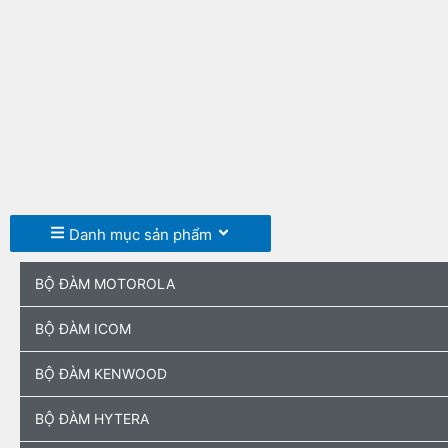
Nhảy
tới
nội
dung
Danh mục sản phẩm
BỘ ĐÀM MOTOROLA
BỘ ĐÀM ICOM
BỘ ĐÀM KENWOOD
BỘ ĐÀM HYTERA