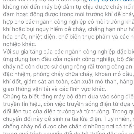
không nói đến máy bộ đàm tự chịu được cháy nổ 
đàm hoạt động được trong môi trường khí dễ chá
hợp cho các ngành công nghiệp có môi trường khắ
khí hoặc bụi nguy hiểm dễ cháy, chẳng hạn như hó
hóa chất, nhiệt điện, chế biến thực phẩm và các 
nghiệp khác.
Với sự gia tăng của các ngành công nghiệp đặc bi
ứng dụng ban đầu của ngành công nghiệp, bộ đ
cháy nổ còn được sử dụng rộng rãi trong công an
đặc nhiệm, phòng cháy chữa cháy, khoan mỏ dầu
khí đốt, giám sát an toàn, sản xuất mỏ than, hàn
giao thông vận tải và các lĩnh vực khác.
Chúng ta biết rằng máy bộ đàm dựa vào sóng điệ
truyền tín hiệu, còn việc truyền sóng điện từ dựa 
đổi liên tục của điện trường và từ trường.
Trong qu
chuyển đổi này dễ sinh ra tia lửa điện. Tuy nhiên
chống cháy nổ được che chắn ở những nơi có thể t
trong quá trình chuyển đổi do hệ thống dây của n