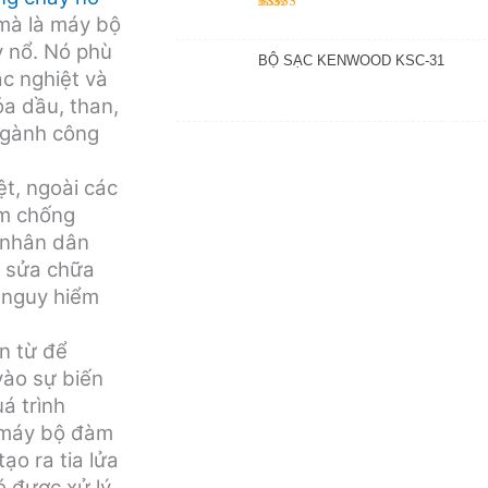
mà là máy bộ
Được xếp
hạng
5.00
5
y nổ. Nó phù
sao
BỘ SẠC KENWOOD KSC-31
c nghiệt và
a dầu, than,
ngành công
ệt, ngoài các
àm chống
 nhân dân
, sửa chữa
g nguy hiểm
n từ để
vào sự biến
á trình
, máy bộ đàm
ạo ra tia lửa
ó được xử lý