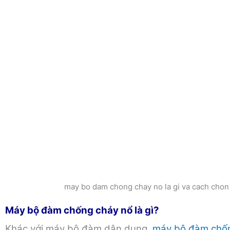
may bo dam chong chay no la gi va cach chon
Máy bộ đàm chống cháy nổ là gì?
Khác với máy bộ đàm dân dụng,
máy bộ đàm chố