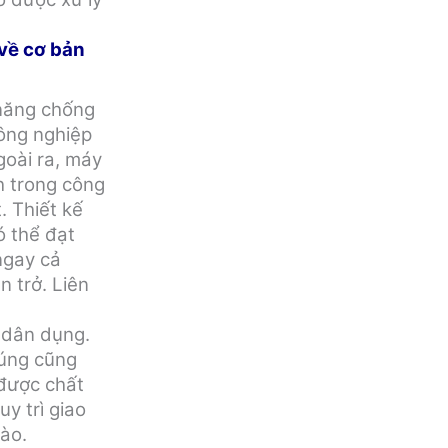
về cơ bản
năng chống
ông nghiệp
goài ra, máy
h trong công
. Thiết kế
ó thể đạt
ngay cả
n trở. Liên
 dân dụng.
húng cũng
 được chất
uy trì giao
 ào.