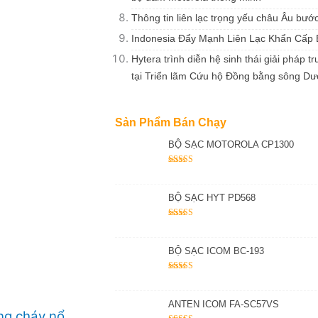
Thông tin liên lạc trọng yếu châu Âu bướ
Indonesia Đẩy Mạnh Liên Lạc Khẩn Cấp
Hytera trình diễn hệ sinh thái giải pháp 
tại Triển lãm Cứu hộ Đồng bằng sông D
Sản Phẩm Bán Chạy
BỘ SẠC MOTOROLA CP1300
Được xếp
hạng
5.00
5
sao
BỘ SẠC HYT PD568
Được xếp
hạng
5.00
5
sao
BỘ SẠC ICOM BC-193
Được xếp
hạng
5.00
5
sao
ANTEN ICOM FA-SC57VS
ng cháy nổ