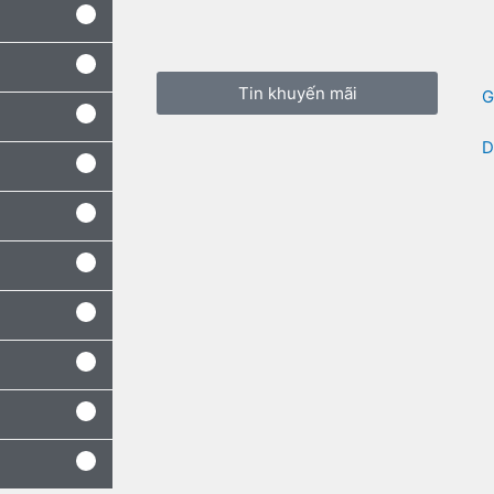
Tin khuyến mãi
G
D