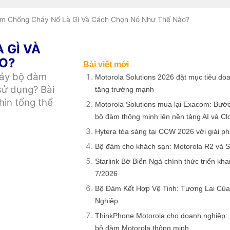
m Chống Cháy Nổ Là Gì Và Cách Chọn Nó Như Thế Nào?
 GÌ VÀ
O?
Bài viết mới
máy bộ đàm
Motorola Solutions 2026 đặt mục tiêu do
sử dụng? Bài
tăng trưởng mạnh
nhìn tổng thể
Motorola Solutions mua lại Exacom: Bước
bộ đàm thông minh lên nền tảng AI và Cl
Hytera tỏa sáng tại CCW 2026 với giải p
Bộ đàm cho khách sạn: Motorola R2 và 
Starlink Bờ Biển Ngà chính thức triển khai
7/2026
Bộ Đàm Kết Hợp Vệ Tinh: Tương Lai Của
Nghiệp
ThinkPhone Motorola cho doanh nghiệp: 
bộ đàm Motorola thông minh