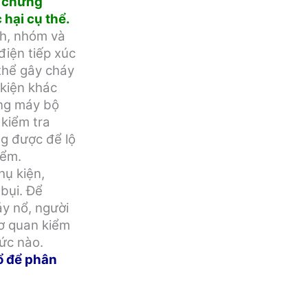
i chứng
 hại cụ thể.
nh, nhóm và
điện tiếp xúc
 thể gây cháy
 kiện khác
ụng máy bộ
kiểm tra
g được để lộ
iểm.
ụ kiện,
bụi. Để
áy nổ, người
ơ quan kiểm
ức nào.
ổ để phân