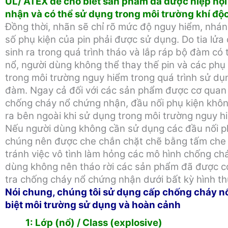
UL/ ATEX để cho biết sản phẩm đã được hiệp hộ
nhận và có thể sử dụng trong môi trường khí độc
Đồng thời, nhãn sẽ chỉ rõ mức độ nguy hiểm, nhá
số phụ kiện của pin phải được sử dụng. Do tia lửa 
sinh ra trong quá trình tháo và lắp ráp bộ đàm có
nổ, người dùng không thể thay thế pin và các phụ
trong môi trường nguy hiểm trong quá trình sử d
đàm. Ngay cả đối với các sản phẩm được cơ quan 
chống cháy nổ chứng nhận, đầu nối phụ kiện khôn
ra bên ngoài khi sử dụng trong môi trường nguy h
Nếu người dùng không cần sử dụng các đầu nối ph
chúng nên được che chắn chặt chẽ bằng tấm che 
tránh việc vô tình làm hỏng các mô hình chống ch
dùng không nên tháo rời các sản phẩm đã được c
tra chống cháy nổ chứng nhận dưới bất kỳ hình th
Nói chung, chúng tôi sử dụng cấp chống cháy n
biệt môi trường sử dụng và hoàn cảnh
1: Lớp (nổ) / Class (explosive)