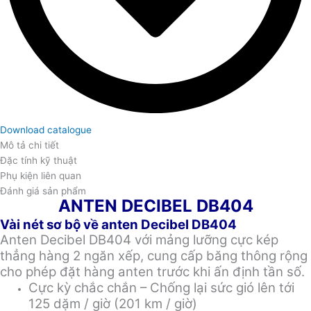
Download catalogue
Mô tả chi tiết
Đặc tính kỹ thuật
Phụ kiện liên quan
Đánh giá sản phẩm
ANTEN DECIBEL DB404
Vài nét sơ bộ về anten Decibel DB404
Anten Decibel DB404 với mảng lưỡng cực kép
thẳng hàng 2 ngăn xếp, cung cấp băng thông rộng
cho phép đặt hàng anten trước khi ấn định tần số.
Cực kỳ chắc chắn – Chống lại sức gió lên tới
125 dặm / giờ (201 km / giờ)