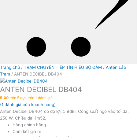
Trang chủ
/
TRẠM CHUYỂN TIẾP TÍN HIỆU BỘ ĐÀM
/
Anten Lắp
Trạm
/ ANTEN DECIBEL DB404
ANTEN DECIBEL DB404
5.00
trên 5 dựa trên
1
đánh giá
(
1
đánh giá của khách hàng)
Anten Decibel DB404 có độ lợi: 5.9dBi. Công suất ngõ vào tối đa:
250 W. Chiều dài 1m52.
Hàng chính hãng
Cam kết giá rẻ