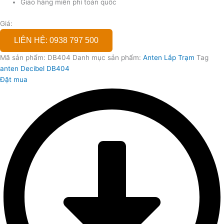
Giao hàng miễn phí toàn quốc
Giá:
LIÊN HỆ: 0938 797 500
Mã sản phẩm:
DB404
Danh mục sản phẩm:
Anten Lắp Trạm
Tag
anten Decibel DB404
Đặt mua