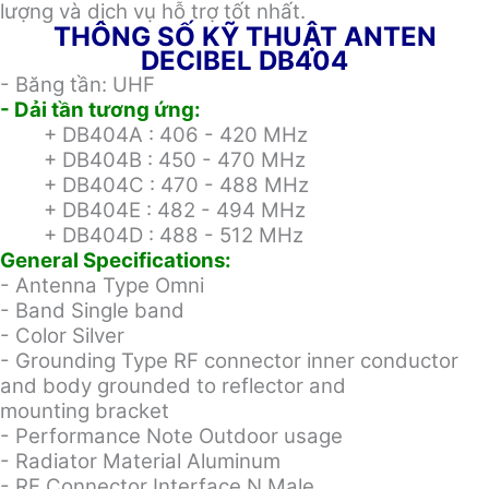
lượng và dịch vụ hỗ trợ tốt nhất.
THÔNG SỐ KỸ THUẬT ANTEN
DECIBEL DB404
- Băng tần: UHF
- Dải tần tương ứng:
+ DB404A : 406 - 420 MHz
+ DB404B : 450 - 470 MHz
+ DB404C : 470 - 488 MHz
+ DB404E : 482 - 494 MHz
+ DB404D : 488 - 512 MHz
General Specifications:
- Antenna Type Omni
- Band Single band
- Color Silver
- Grounding Type RF connector inner conductor
and body grounded to reflector and
mounting bracket
- Performance Note Outdoor usage
- Radiator Material Aluminum
- RF Connector Interface N Male