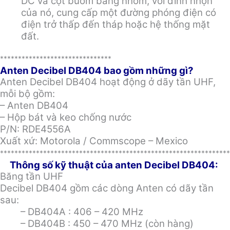
DC và cột buồm bằng nhôm, với đỉnh nhọn
của nó, cung cấp một đường phóng điện có
điện trở thấp đến tháp hoặc hệ thống mặt
đất.
*******************************
Anten Decibel DB404 bao gồm những gì?
Anten Decibel DB404 hoạt động ở dãy tần UHF,
mỗi bộ gồm:
– Anten DB404
– Hộp bát và keo chống nước
P/N: RDE4556A
Xuất xứ: Motorola / Commscope – Mexico
****************************************************************
Thông số kỹ thuật của anten Decibel DB404:
Băng tần UHF
Decibel DB404 gồm các dòng Anten có dãy tần
sau:
– DB404A : 406 – 420 MHz
– DB404B : 450 – 470 MHz (còn hàng)