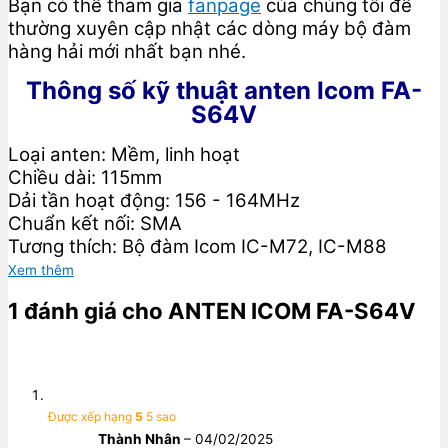
Bạn có thể tham gia
fanpage
của chúng tôi để
thường xuyên cập nhật các dòng máy bộ đàm
hàng hải mới nhất bạn nhé.
Thông số kỹ thuật anten Icom FA-
S64V
Loại anten: Mềm, linh hoạt
Chiều dài: 115mm
Dải tần hoạt động: 156 - 164MHz
Chuẩn kết nối: SMA
Tương thích: Bộ đàm Icom IC-M72, IC-M88
Xem thêm
1 đánh giá cho
ANTEN ICOM FA-S64V
Được xếp hạng
5
5 sao
Thành Nhân
–
04/02/2025