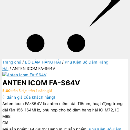
Trang chủ
/
BỘ ĐÀM HÀNG HẢI
/
Phụ Kiện Bộ Đàm Hàng
Hải
/ ANTEN ICOM FA-S64V
ANTEN ICOM FA-S64V
5.00
trên 5 dựa trên
1
đánh giá
(
1
đánh giá của khách hàng)
Anten Icom FA-S64V là anten mềm, dài 115mm, hoạt động trong
dải tần 156-164MHz, phù hợp cho bộ đàm hàng hải IC-M72, IC-
M88.
Giá:
Mã sản phẩm:
FA-S64V
Danh mục sản phẩm:
Phụ Kiện Bộ Đàm