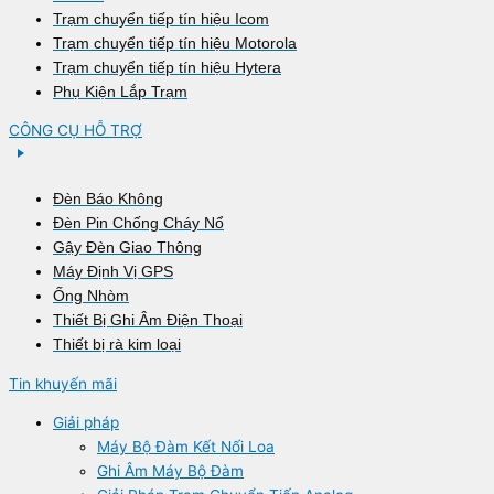
Trạm chuyển tiếp tín hiệu Icom
Trạm chuyển tiếp tín hiệu Motorola
Trạm chuyển tiếp tín hiệu Hytera
Phụ Kiện Lắp Trạm
CÔNG CỤ HỖ TRỢ
Đèn Báo Không
Đèn Pin Chống Cháy Nổ
Gậy Đèn Giao Thông
Máy Định Vị GPS
Ống Nhòm
Thiết Bị Ghi Âm Điện Thoại
Thiết bị rà kim loại
Tin khuyến mãi
Giải pháp
Máy Bộ Đàm Kết Nối Loa
Ghi Âm Máy Bộ Đàm