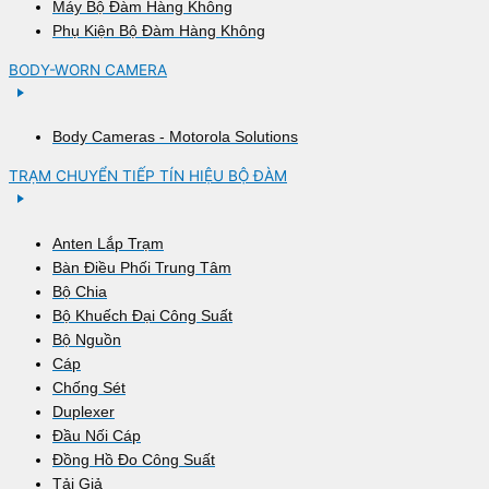
Máy Bộ Đàm Hàng Không
Phụ Kiện Bộ Đàm Hàng Không
BODY-WORN CAMERA
Body Cameras - Motorola Solutions
TRẠM CHUYỂN TIẾP TÍN HIỆU BỘ ĐÀM
Anten Lắp Trạm
Bàn Điều Phối Trung Tâm
Bộ Chia
Bộ Khuếch Đại Công Suất
Bộ Nguồn
Cáp
Chống Sét
Duplexer
Đầu Nối Cáp
Đồng Hồ Đo Công Suất
Tải Giả