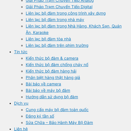
Giải Pháp Trạm Chuyển Tiếp Analog
Giải Pháp Trạm Chuyển Tiếp Digital
Liên lạc bộ đàm trong công trình xây dựng
Liên lạc bộ đàm trong nhà máy
Liên lạc bộ đàm trong Nhà Hàng, Khách Sạn, Quán
Ăn, Karaoke
Liên lạc bộ đàm tòa nhà
Liên lạc bộ đàm trên phim trường
Tin tức
Kiến thức bộ đàm & camera
Kiến thức bộ đàm chống cháy nổ
Kiến thức bộ đàm hàng hải
Phân biệt hàng thật hàng giả
Bài báo về camera
Bài báo về máy bộ đàm
Hướng dẫn sử dụng bộ đàm
Dịch vụ
Cung cấp máy bộ đàm toàn quốc
Đăng ký tần số
Sửa Chữa – Bảo Hành Máy Bộ Đàm
Liên hệ