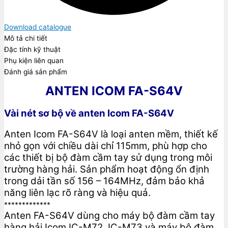
Download catalogue
Mô tả chi tiết
Đặc tính kỹ thuật
Phụ kiện liên quan
Đánh giá sản phẩm
ANTEN ICOM FA-S64V
Vài nét sơ bộ về anten Icom FA-S64V
Anten Icom FA-S64V là loại anten mềm, thiết kế
nhỏ gọn với chiều dài chỉ 115mm, phù hợp cho
các thiết bị bộ đàm cầm tay sử dụng trong môi
trường hàng hải. Sản phẩm hoạt động ổn định
trong dải tần số 156 – 164MHz, đảm bảo khả
năng liên lạc rõ ràng và hiệu quả.
*************
Anten FA-S64V dùng cho máy bộ đàm cầm tay
hàng hải Icom IC-M72, IC-M73 và máy bộ đàm