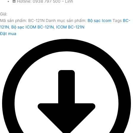
☎️ Hotline: 0938 797 500 – Linh
Giá:
Mã sản phẩm:
BC-121N
Danh mục sản phẩm:
Bộ sạc Icom
Tags
BC-
121N
,
Bộ sạc ICOM BC-121N
,
ICOM BC-121N
Đặt mua