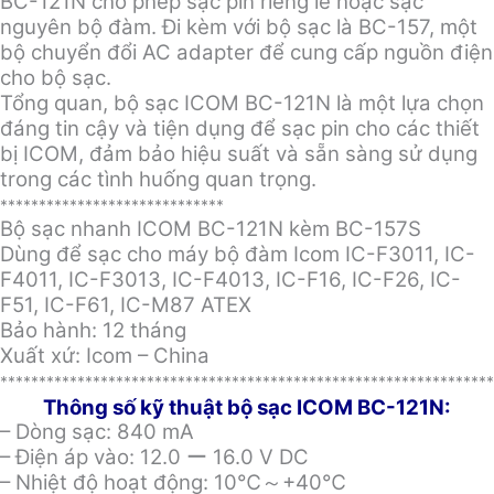
BC-121N cho phép sạc pin riêng lẻ hoặc sạc
nguyên bộ đàm. Đi kèm với bộ sạc là BC-157, một
bộ chuyển đổi AC adapter để cung cấp nguồn điện
cho bộ sạc.
Tổng quan, bộ sạc ICOM BC-121N là một lựa chọn
đáng tin cậy và tiện dụng để sạc pin cho các thiết
bị ICOM, đảm bảo hiệu suất và sẵn sàng sử dụng
trong các tình huống quan trọng.
*****************************
Bộ sạc nhanh ICOM BC-121N kèm BC-157S
Dùng để sạc cho máy bộ đàm Icom IC-F3011, IC-
F4011, IC-F3013, IC-F4013, IC-F16, IC-F26, IC-
F51, IC-F61, IC-M87 ATEX
Bảo hành: 12 tháng
Xuất xứ: Icom – China
***************************************************************
Thông số kỹ thuật bộ sạc ICOM BC-121N:
– Dòng sạc: 840 mA
– Điện áp vào: 12.0 ー 16.0 V DC
– Nhiệt độ hoạt động: 10℃～+40℃