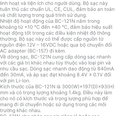
linh hoạt và tiện ích cho người dùng. Bộ sạc này
tuân thủ các chuẩn UL, CE, CUL, đảm bảo an toàn
và chất lượng trong quá trình sử dụng.
Nhiệt độ hoạt động của BC-121N nằm trong
khoảng từ +10 °C đến +40 °C, đảm bảo hiệu suất
hoạt động tốt trong các điều kiện nhiệt độ thông
thường. Bộ sạc này có thể được cấp nguồn từ
nguồn điện 12V – 16VDC hoặc qua bộ chuyển đổi
AC adapter (BC-157) đi kèm.
Về dòng sạc, BC-121N cung cấp dòng sạc nhanh
với các giá trị khác nhau tùy thuộc vào loại pin và
nhu cầu sạc. Dòng sạc nhanh dao động từ 840mA
đến 30mA, và áp sạc đạt khoảng 8.4V ± 0.1V đối
với pin Li-Ion.
Kích thước của BC-121N là 300(W)×197(D)×93(H)
mm và có trọng lượng khoảng 1.4kg. Điều này làm
cho nó có kích thước và trọng lượng phù hợp để
mang đi di chuyển hoặc sử dụng trong các môi
trường khác nhau.