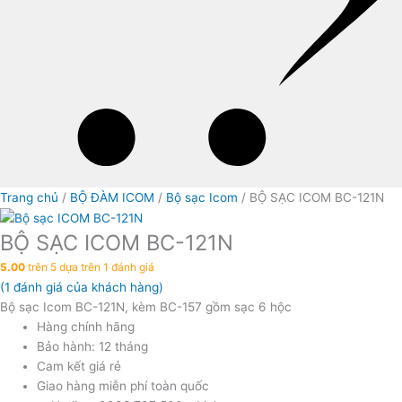
Trang chủ
/
BỘ ĐÀM ICOM
/
Bộ sạc Icom
/ BỘ SẠC ICOM BC-121N
BỘ SẠC ICOM BC-121N
5.00
trên 5 dựa trên
1
đánh giá
(
1
đánh giá của khách hàng)
Bộ sạc Icom BC-121N, kèm BC-157 gồm sạc 6 hộc
Hàng chính hãng
Bảo hành: 12 tháng
Cam kết giá rẻ
Giao hàng miễn phí toàn quốc