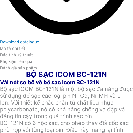
Download catalogue
Mô tả chi tiết
Đặc tính kỹ thuật
Phụ kiện liên quan
Đánh giá sản phẩm
BỘ SẠC ICOM BC-121N
Vài nét sơ bộ về bộ sạc Icom BC-121N
Bộ sạc ICOM BC-121N là một bộ sạc đa năng được
sử dụng để sạc các loại pin Ni-Cd, Ni-MH và Li-
Ion. Với thiết kế chắc chắn từ chất liệu nhựa
polycarbonate, nó có khả năng chống va đập và
đáng tin cậy trong quá trình sạc pin.
BC-121N có 6 hộc sạc, cho phép thay đổi cốc sạc
phù hợp với từng loại pin. Điều này mang lại tính