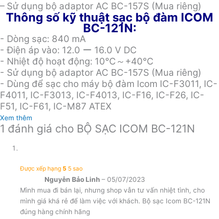
– Sử dụng bộ adaptor AC BC-157S (Mua riêng)
Thông số kỹ thuật sạc bộ đàm ICOM
BC-121N:
- Dòng sạc: 840 mA
- Điện áp vào: 12.0 ー 16.0 V DC
- Nhiệt độ hoạt động: 10℃～+40℃
- Sử dụng bộ adaptor AC BC-157S (Mua riêng)
- Dùng để sạc cho máy bộ đàm Icom IC-F3011, IC-
F4011, IC-F3013, IC-F4013, IC-F16, IC-F26, IC-
F51, IC-F61, IC-M87 ATEX
Xem thêm
1 đánh giá cho
BỘ SẠC ICOM BC-121N
Được xếp hạng
5
5 sao
Nguyễn Bảo Linh
–
05/07/2023
Mình mua đi bán lại, nhưng shop vẫn tư vấn nhiệt tình, cho
mình giá khá rẻ để làm việc với khách. Bộ sạc Icom BC-121N
đúng hàng chính hãng