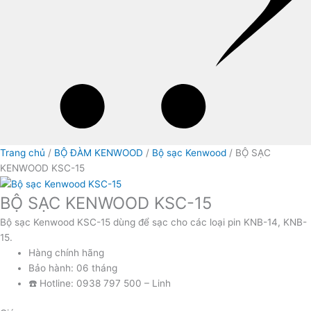
Trang chủ
/
BỘ ĐÀM KENWOOD
/
Bộ sạc Kenwood
/ BỘ SẠC
KENWOOD KSC-15
BỘ SẠC KENWOOD KSC-15
Bộ sạc Kenwood KSC-15 dùng để sạc cho các loại pin KNB-14, KNB-
15.
Hàng chính hãng
Bảo hành: 06 tháng
☎️ Hotline: 0938 797 500 – Linh