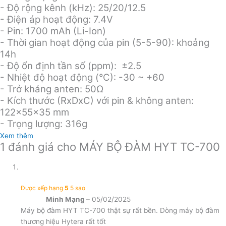
- Độ rộng kênh (kHz): 25/20/12.5
- Điện áp hoạt động: 7.4V
- Pin: 1700 mAh (Li-Ion)
- Thời gian hoạt động của pin (5-5-90): khoảng
14h
- Độ ổn định tần số (ppm): ±2.5
- Nhiệt độ hoạt động (°C): -30 ~ +60
- Trở kháng anten: 50Ω
- Kích thước (RxDxC) với pin & không anten:
122x55x35 mm
- Trọng lượng: 316g
Xem thêm
1 đánh giá cho
MÁY BỘ ĐÀM HYT TC-700
Được xếp hạng
5
5 sao
Minh Mạng
–
05/02/2025
Máy bộ đàm HYT TC-700 thật sự rất bền. Dòng máy bộ đàm
thương hiệu Hytera rất tốt