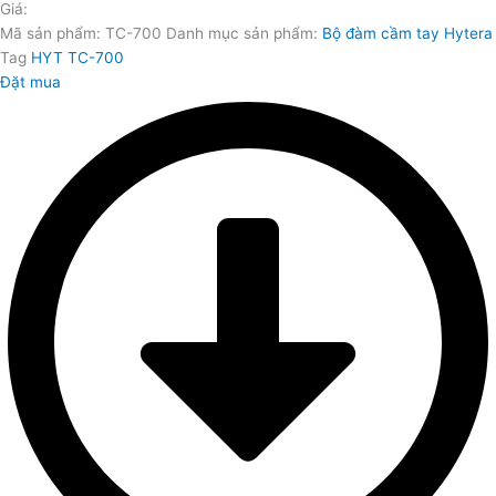
Giá:
Mã sản phẩm:
TC-700
Danh mục sản phẩm:
Bộ đàm cầm tay Hytera
Tag
HYT TC-700
Đặt mua