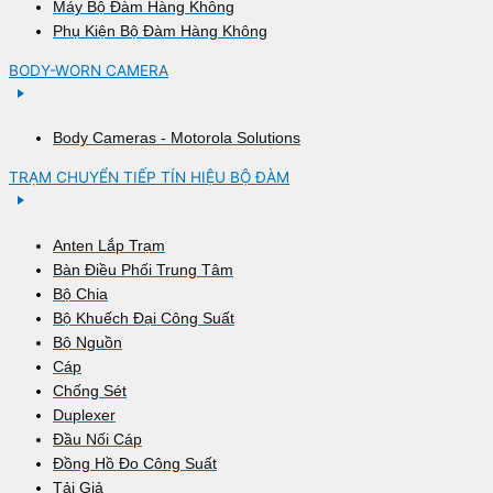
Máy Bộ Đàm Hàng Không
Phụ Kiện Bộ Đàm Hàng Không
BODY-WORN CAMERA
Body Cameras - Motorola Solutions
TRẠM CHUYỂN TIẾP TÍN HIỆU BỘ ĐÀM
Anten Lắp Trạm
Bàn Điều Phối Trung Tâm
Bộ Chia
Bộ Khuếch Đại Công Suất
Bộ Nguồn
Cáp
Chống Sét
Duplexer
Đầu Nối Cáp
Đồng Hồ Đo Công Suất
Tải Giả