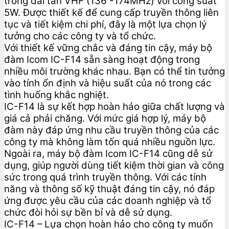
trong dải tần VHF (136 -174MHz) với công suất
5W. Được thiết kế để cung cấp truyền thông liên
tục và tiết kiệm chi phí, đây là một lựa chọn lý
tưởng cho các công ty và tổ chức.
Với thiết kế vững chắc và đáng tin cậy, máy bộ
đàm Icom IC-F14 sẵn sàng hoạt động trong
nhiều môi trường khác nhau. Bạn có thể tin tưởng
vào tính ổn định và hiệu suất của nó trong các
tình huống khắc nghiệt.
IC-F14 là sự kết hợp hoàn hảo giữa chất lượng và
giá cả phải chăng. Với mức giá hợp lý, máy bộ
đàm này đáp ứng nhu cầu truyền thông của các
công ty mà không làm tốn quá nhiều nguồn lực.
Ngoài ra, máy bộ đàm Icom IC-F14 cũng dễ sử
dụng, giúp người dùng tiết kiệm thời gian và công
sức trong quá trình truyền thông. Với các tính
năng và thông số kỹ thuật đáng tin cậy, nó đáp
ứng được yêu cầu của các doanh nghiệp và tổ
chức đòi hỏi sự bền bỉ và dễ sử dụng.
IC-F14 – Lựa chọn hoàn hảo cho công ty muốn