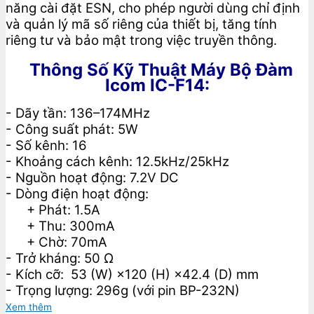
năng cài đặt ESN, cho phép người dùng chỉ định
và quản lý mã số riêng của thiết bị, tăng tính
riêng tư và bảo mật trong việc truyền thông.
Thông Số Kỹ Thuật Máy Bộ Đàm
Icom IC-F14:
- Dãy tần: 136–174MHz
- Công suất phát: 5W
- Số kênh: 16
- Khoảng cách kênh: 12.5kHz/25kHz
- Nguồn hoạt động: 7.2V DC
- Dòng điện hoạt động:
+ Phát: 1.5A
+ Thu: 300mA
+ Chờ: 70mA
- Trở kháng: 50 Ω
- Kích cỡ: 53 (W) ×120 (H) ×42.4 (D) mm
- Trọng lượng: 296g (với pin BP-232N)
Xem thêm