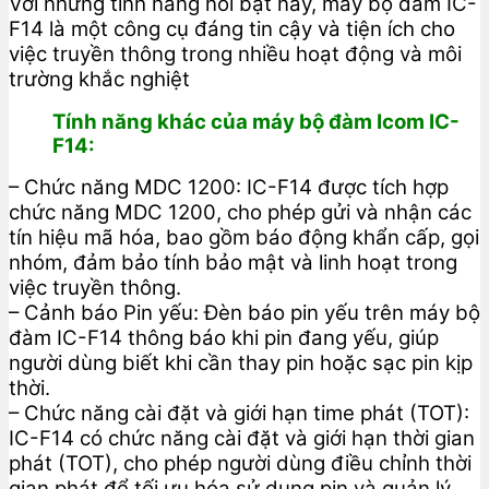
Với những tính năng nổi bật này, máy bộ đàm IC-
F14 là một công cụ đáng tin cậy và tiện ích cho
việc truyền thông trong nhiều hoạt động và môi
trường khắc nghiệt
Tính năng khác của máy bộ đàm Icom IC-
F14:
– Chức năng MDC 1200: IC-F14 được tích hợp
chức năng MDC 1200, cho phép gửi và nhận các
tín hiệu mã hóa, bao gồm báo động khẩn cấp, gọi
nhóm, đảm bảo tính bảo mật và linh hoạt trong
việc truyền thông.
– Cảnh báo Pin yếu: Đèn báo pin yếu trên máy bộ
đàm IC-F14 thông báo khi pin đang yếu, giúp
người dùng biết khi cần thay pin hoặc sạc pin kịp
thời.
– Chức năng cài đặt và giới hạn time phát (TOT):
IC-F14 có chức năng cài đặt và giới hạn thời gian
phát (TOT), cho phép người dùng điều chỉnh thời
gian phát để tối ưu hóa sử dụng pin và quản lý