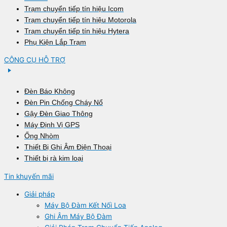
Trạm chuyển tiếp tín hiệu Icom
Trạm chuyển tiếp tín hiệu Motorola
Trạm chuyển tiếp tín hiệu Hytera
Phụ Kiện Lắp Trạm
CÔNG CỤ HỖ TRỢ
Đèn Báo Không
Đèn Pin Chống Cháy Nổ
Gậy Đèn Giao Thông
Máy Định Vị GPS
Ống Nhòm
Thiết Bị Ghi Âm Điện Thoại
Thiết bị rà kim loại
Tin khuyến mãi
Giải pháp
Máy Bộ Đàm Kết Nối Loa
Ghi Âm Máy Bộ Đàm