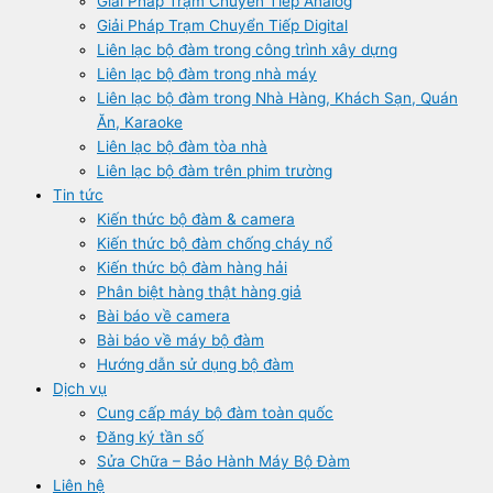
Giải Pháp Trạm Chuyển Tiếp Analog
Giải Pháp Trạm Chuyển Tiếp Digital
Liên lạc bộ đàm trong công trình xây dựng
Liên lạc bộ đàm trong nhà máy
Liên lạc bộ đàm trong Nhà Hàng, Khách Sạn, Quán
Ăn, Karaoke
Liên lạc bộ đàm tòa nhà
Liên lạc bộ đàm trên phim trường
Tin tức
Kiến thức bộ đàm & camera
Kiến thức bộ đàm chống cháy nổ
Kiến thức bộ đàm hàng hải
Phân biệt hàng thật hàng giả
Bài báo về camera
Bài báo về máy bộ đàm
Hướng dẫn sử dụng bộ đàm
Dịch vụ
Cung cấp máy bộ đàm toàn quốc
Đăng ký tần số
Sửa Chữa – Bảo Hành Máy Bộ Đàm
Liên hệ