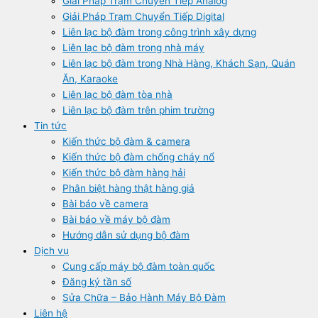
Giải Pháp Trạm Chuyển Tiếp Analog
Giải Pháp Trạm Chuyển Tiếp Digital
Liên lạc bộ đàm trong công trình xây dựng
Liên lạc bộ đàm trong nhà máy
Liên lạc bộ đàm trong Nhà Hàng, Khách Sạn, Quán
Ăn, Karaoke
Liên lạc bộ đàm tòa nhà
Liên lạc bộ đàm trên phim trường
Tin tức
Kiến thức bộ đàm & camera
Kiến thức bộ đàm chống cháy nổ
Kiến thức bộ đàm hàng hải
Phân biệt hàng thật hàng giả
Bài báo về camera
Bài báo về máy bộ đàm
Hướng dẫn sử dụng bộ đàm
Dịch vụ
Cung cấp máy bộ đàm toàn quốc
Đăng ký tần số
Sửa Chữa – Bảo Hành Máy Bộ Đàm
Liên hệ