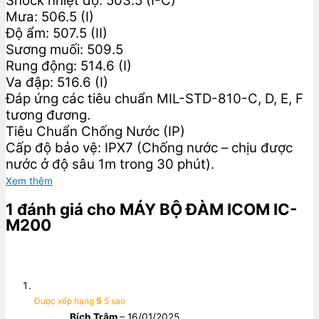
Shock nhiệt độ: 503.5 (I-C)
Mưa: 506.5 (I)
Độ ẩm: 507.5 (II)
Sương muối: 509.5
Rung động: 514.6 (I)
Va đập: 516.6 (I)
Đáp ứng các tiêu chuẩn MIL-STD-810-C, D, E, F
tương đương.
Tiêu Chuẩn Chống Nước (IP)
Cấp độ bảo vệ: IPX7 (Chống nước – chịu được
nước ở độ sâu 1m trong 30 phút).
Xem thêm
1 đánh giá cho
MÁY BỘ ĐÀM ICOM IC-
M200
Được xếp hạng
5
5 sao
Bích Trâm
–
16/01/2025