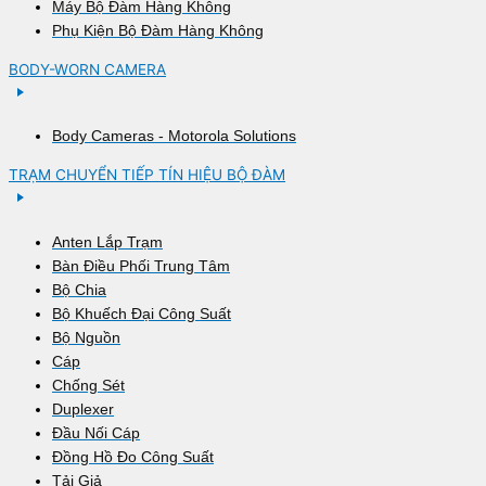
Máy Bộ Đàm Hàng Không
Phụ Kiện Bộ Đàm Hàng Không
BODY-WORN CAMERA
Body Cameras - Motorola Solutions
TRẠM CHUYỂN TIẾP TÍN HIỆU BỘ ĐÀM
Anten Lắp Trạm
Bàn Điều Phối Trung Tâm
Bộ Chia
Bộ Khuếch Đại Công Suất
Bộ Nguồn
Cáp
Chống Sét
Duplexer
Đầu Nối Cáp
Đồng Hồ Đo Công Suất
Tải Giả