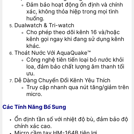
Đảm bảo hoạt động ổn định và chính
xác, không thỏa hiệp trong mọi tình
huống.
Dualwatch & Tri-watch
Cho phép theo dõi kênh 16 và/hoặc
kênh gọi ngay khi đang sử dụng kênh
khác.
Thoát Nước Với AquaQuake™
Công nghệ tiên tiến loại bỏ nước khỏi
loa, đảm bảo chất lượng âm thanh tối
ưu.
Dễ Dàng Chuyển Đổi Kênh Yêu Thích
Truy cập nhanh qua nút tăng/giảm trên
micro.
Các Tính Năng Bổ Sung
Ổn định tần số với nhiệt độ bù, đảm bảo độ
chính xác cao.
Micro cầm tay HM-164B tiện lợi.