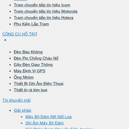
Trạm chuyển tiếp tín hiệu Icom
Trạm chuyển tiếp tín hiệu Motorola
Trạm chuyển tiếp tín hiệu Hytera
Phụ Kiện Lắp Trạm
CÔNG CỤ HỖ TRỢ
Đèn Báo Không
Đèn Pin Chống Cháy Nổ
Gậy Đèn Giao Thông
Máy Định Vị GPS
Ống Nhòm
Thiết Bị Ghi Âm Điện Thoại
Thiết bị rà kim loại
Tin khuyến mãi
Giải pháp
Máy Bộ Đàm Kết Nối Loa
Ghi Âm Máy Bộ Đàm