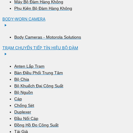
Máy Bộ Đàm Hàng Không
Phụ Kiện Bộ Đàm Hàng Không
BODY-WORN CAMERA
Body Cameras - Motorola Solutions
TRẠM CHUYỂN TIẾP TÍN HIỆU BỘ ĐÀM
Anten Lắp Trạm
Bàn Điều Phối Trung Tâm
Bộ Chia
Bộ Khuếch Đại Công Suất
Bộ Nguồn
Cáp
Chống Sét
Duplexer
Đầu Nối Cáp
Đồng Hồ Đo Công Suất
Tải Giả