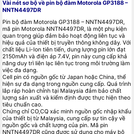
Vài nét sơ bộ về pin bộ đàm Motorola GP3188 –
NNTN4497DR
Pin bộ đàm Motorola GP3188 – NNTN4497DR,
mã pin Motorola NNTN4497DR, là một phụ kiện
quan trọng giúp đảm bảo hoạt động liên tục và
hiệu quả của thiết bị truyền thông không dây. Với
chất liệu Li-Ion tiên tiến, dung lượng pin lớn đạt
2150mAh và điện áp 7.4V, pin này cung cấp khả
năng duy trì liên lạc liên tục trong môi trường làm
việc đa dạng.
Cell pin có nguồn gốc từ Japan hoặc China, thể
hiện sự đa dạng trong nguồn cung cấp. Quá trình
lắp ráp hoàn chỉnh tại Malaysia đảm bảo chất
lượng sản xuất và kiểm định được thực hiện theo
tiêu chuẩn cao.
Chứng chỉ CO,CQ xác minh nguồn gốc nhập khẩu
của thiết bị từ Malaysia, cung cấp sự tin cậy về
nguồn gốc và chất lượng của pin. Mã pin
NNTN4497DR cũng được sử dụng cho máy bộ