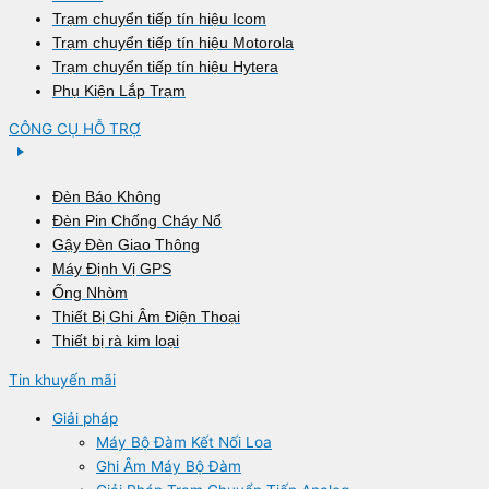
Trạm chuyển tiếp tín hiệu Icom
Trạm chuyển tiếp tín hiệu Motorola
Trạm chuyển tiếp tín hiệu Hytera
Phụ Kiện Lắp Trạm
CÔNG CỤ HỖ TRỢ
Đèn Báo Không
Đèn Pin Chống Cháy Nổ
Gậy Đèn Giao Thông
Máy Định Vị GPS
Ống Nhòm
Thiết Bị Ghi Âm Điện Thoại
Thiết bị rà kim loại
Tin khuyến mãi
Giải pháp
Máy Bộ Đàm Kết Nối Loa
Ghi Âm Máy Bộ Đàm