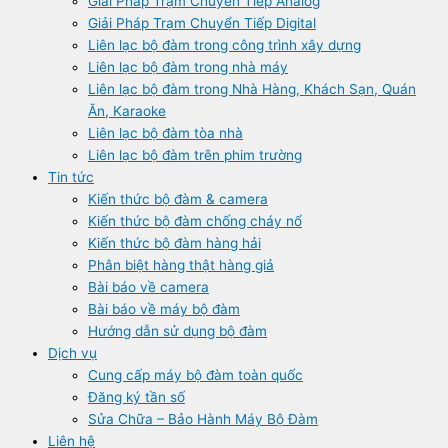
Giải Pháp Trạm Chuyển Tiếp Analog
Giải Pháp Trạm Chuyển Tiếp Digital
Liên lạc bộ đàm trong công trình xây dựng
Liên lạc bộ đàm trong nhà máy
Liên lạc bộ đàm trong Nhà Hàng, Khách Sạn, Quán
Ăn, Karaoke
Liên lạc bộ đàm tòa nhà
Liên lạc bộ đàm trên phim trường
Tin tức
Kiến thức bộ đàm & camera
Kiến thức bộ đàm chống cháy nổ
Kiến thức bộ đàm hàng hải
Phân biệt hàng thật hàng giả
Bài báo về camera
Bài báo về máy bộ đàm
Hướng dẫn sử dụng bộ đàm
Dịch vụ
Cung cấp máy bộ đàm toàn quốc
Đăng ký tần số
Sửa Chữa – Bảo Hành Máy Bộ Đàm
Liên hệ