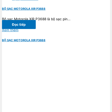
BỘ SẠC MOTOROLA XIR P3688
Bộ sạc Motorola XiR P3688 là bộ sạc pin...
Đọc tiếp
Xem thêm
BỘ SẠC MOTOROLA XIR P3688