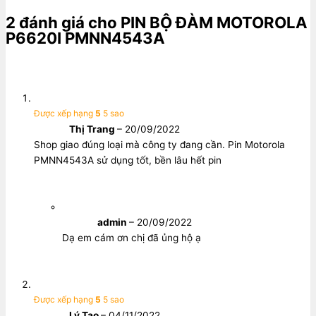
2 đánh giá cho
PIN BỘ ĐÀM MOTOROLA
P6620I PMNN4543A
Được xếp hạng
5
5 sao
Thị Trang
–
20/09/2022
Shop giao đúng loại mà công ty đang cần. Pin Motorola
PMNN4543A sử dụng tốt, bền lâu hết pin
admin
–
20/09/2022
Dạ em cám ơn chị đã ủng hộ ạ
Được xếp hạng
5
5 sao
Lý Tao
–
04/11/2022