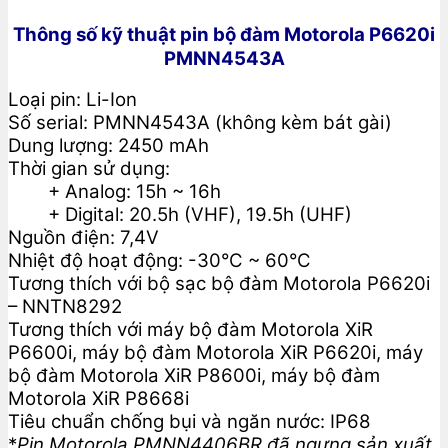
Thông số kỹ thuật pin bộ đàm Motorola P6620i
PMNN4543A
Loại pin: Li-Ion
Số serial: PMNN4543A (không kèm bát gài)
Dung lượng: 2450 mAh
Thời gian sử dụng:
+ Analog: 15h ~ 16h
+ Digital: 20.5h (VHF), 19.5h (UHF)
Nguồn điện: 7,4V
Nhiệt độ hoạt động: -30°C ~ 60°C
Tương thích với bộ sạc bộ đàm Motorola P6620i
– NNTN8292
Tương thích với máy bộ đàm Motorola XiR
P6600i, máy bộ đàm Motorola XiR P6620i, máy
bộ đàm Motorola XiR P8600i, máy bộ đàm
Motorola XiR P8668i
Tiêu chuẩn chống bụi và ngăn nước: IP68
*
Pin Motorola PMNN4406BR đã ngưng sản xuất