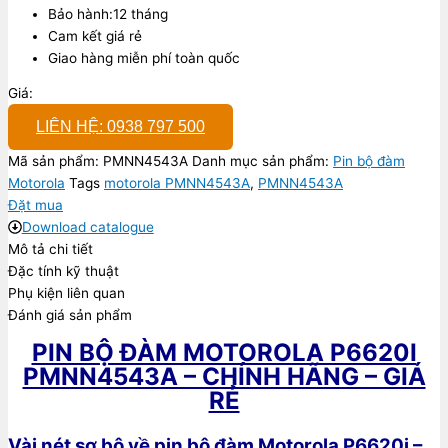
Bảo hành:12 tháng
Cam kết giá rẻ
Giao hàng miễn phí toàn quốc
Giá:
LIÊN HỆ: 0938 797 500
Mã sản phẩm:
PMNN4543A
Danh mục sản phẩm:
Pin bộ đàm
Motorola
Tags
motorola PMNN4543A
,
PMNN4543A
Đặt mua
Download catalogue
Mô tả chi tiết
Đặc tính kỹ thuật
Phụ kiện liên quan
Đánh giá sản phẩm
PIN BỘ ĐÀM MOTOROLA P6620I
PMNN4543A – CHÍNH HÃNG – GIÁ
RẺ
Vài nét sơ bộ về pin bộ đàm Motorola P6620i –