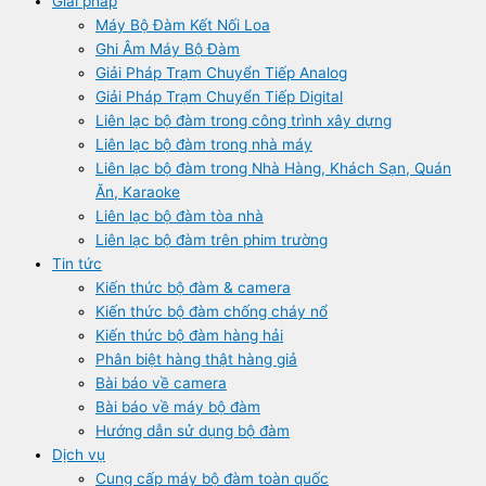
Giải pháp
Máy Bộ Đàm Kết Nối Loa
Ghi Âm Máy Bộ Đàm
Giải Pháp Trạm Chuyển Tiếp Analog
Giải Pháp Trạm Chuyển Tiếp Digital
Liên lạc bộ đàm trong công trình xây dựng
Liên lạc bộ đàm trong nhà máy
Liên lạc bộ đàm trong Nhà Hàng, Khách Sạn, Quán
Ăn, Karaoke
Liên lạc bộ đàm tòa nhà
Liên lạc bộ đàm trên phim trường
Tin tức
Kiến thức bộ đàm & camera
Kiến thức bộ đàm chống cháy nổ
Kiến thức bộ đàm hàng hải
Phân biệt hàng thật hàng giả
Bài báo về camera
Bài báo về máy bộ đàm
Hướng dẫn sử dụng bộ đàm
Dịch vụ
Cung cấp máy bộ đàm toàn quốc