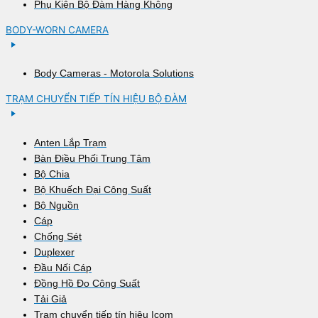
Phụ Kiện Bộ Đàm Hàng Không
BODY-WORN CAMERA
Body Cameras - Motorola Solutions
TRẠM CHUYỂN TIẾP TÍN HIỆU BỘ ĐÀM
Anten Lắp Trạm
Bàn Điều Phối Trung Tâm
Bộ Chia
Bộ Khuếch Đại Công Suất
Bộ Nguồn
Cáp
Chống Sét
Duplexer
Đầu Nối Cáp
Đồng Hồ Đo Công Suất
Tải Giả
Trạm chuyển tiếp tín hiệu Icom