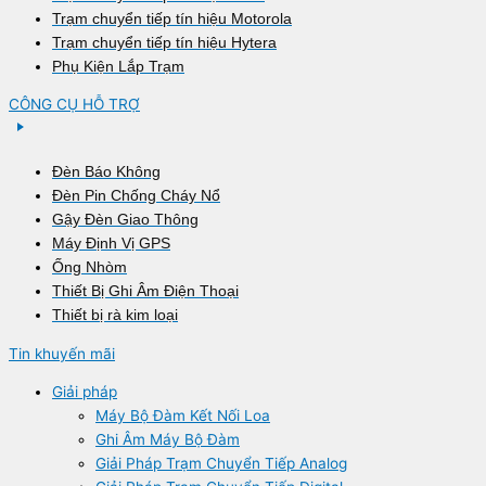
Trạm chuyển tiếp tín hiệu Motorola
Trạm chuyển tiếp tín hiệu Hytera
Phụ Kiện Lắp Trạm
CÔNG CỤ HỖ TRỢ
Đèn Báo Không
Đèn Pin Chống Cháy Nổ
Gậy Đèn Giao Thông
Máy Định Vị GPS
Ống Nhòm
Thiết Bị Ghi Âm Điện Thoại
Thiết bị rà kim loại
Tin khuyến mãi
Giải pháp
Máy Bộ Đàm Kết Nối Loa
Ghi Âm Máy Bộ Đàm
Giải Pháp Trạm Chuyển Tiếp Analog