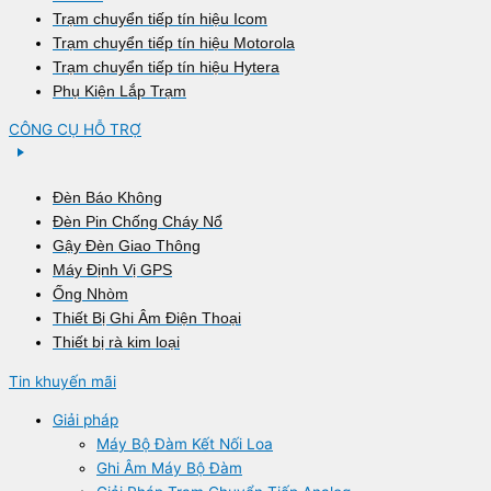
Trạm chuyển tiếp tín hiệu Icom
Trạm chuyển tiếp tín hiệu Motorola
Trạm chuyển tiếp tín hiệu Hytera
Phụ Kiện Lắp Trạm
CÔNG CỤ HỖ TRỢ
Đèn Báo Không
Đèn Pin Chống Cháy Nổ
Gậy Đèn Giao Thông
Máy Định Vị GPS
Ống Nhòm
Thiết Bị Ghi Âm Điện Thoại
Thiết bị rà kim loại
Tin khuyến mãi
Giải pháp
Máy Bộ Đàm Kết Nối Loa
Ghi Âm Máy Bộ Đàm