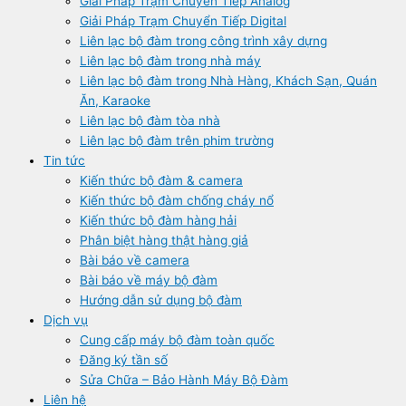
Giải Pháp Trạm Chuyển Tiếp Analog
Giải Pháp Trạm Chuyển Tiếp Digital
Liên lạc bộ đàm trong công trình xây dựng
Liên lạc bộ đàm trong nhà máy
Liên lạc bộ đàm trong Nhà Hàng, Khách Sạn, Quán
Ăn, Karaoke
Liên lạc bộ đàm tòa nhà
Liên lạc bộ đàm trên phim trường
Tin tức
Kiến thức bộ đàm & camera
Kiến thức bộ đàm chống cháy nổ
Kiến thức bộ đàm hàng hải
Phân biệt hàng thật hàng giả
Bài báo về camera
Bài báo về máy bộ đàm
Hướng dẫn sử dụng bộ đàm
Dịch vụ
Cung cấp máy bộ đàm toàn quốc
Đăng ký tần số
Sửa Chữa – Bảo Hành Máy Bộ Đàm
Liên hệ