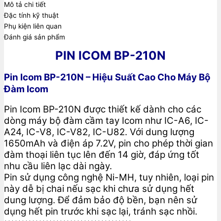
Mô tả chi tiết
Đặc tính kỹ thuật
Phụ kiện liên quan
Đánh giá sản phẩm
PIN ICOM BP-210N
Pin Icom BP-210N – Hiệu Suất Cao Cho Máy Bộ
Đàm Icom
Pin Icom BP-210N được thiết kế dành cho các
dòng máy bộ đàm cầm tay Icom như IC-A6, IC-
A24, IC-V8, IC-V82, IC-U82. Với dung lượng
1650mAh và điện áp 7.2V, pin cho phép thời gian
đàm thoại liên tục lên đến 14 giờ, đáp ứng tốt
nhu cầu liên lạc dài ngày.
Pin sử dụng công nghệ Ni-MH, tuy nhiên, loại pin
này dễ bị chai nếu sạc khi chưa sử dụng hết
dung lượng. Để đảm bảo độ bền, bạn nên sử
dụng hết pin trước khi sạc lại, tránh sạc nhồi.