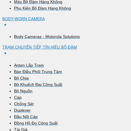
Máy Bộ Đàm Hàng Không
Phụ Kiện Bộ Đàm Hàng Không
BODY-WORN CAMERA
Body Cameras - Motorola Solutions
TRẠM CHUYỂN TIẾP TÍN HIỆU BỘ ĐÀM
Anten Lắp Trạm
Bàn Điều Phối Trung Tâm
Bộ Chia
Bộ Khuếch Đại Công Suất
Bộ Nguồn
Cáp
Chống Sét
Duplexer
Đầu Nối Cáp
Đồng Hồ Đo Công Suất
Tải Giả