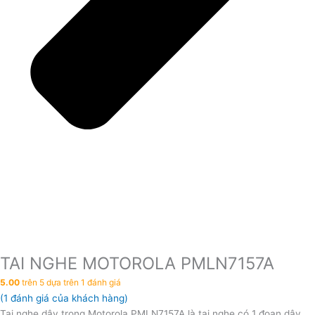
TAI NGHE MOTOROLA PMLN7157A
5.00
trên 5 dựa trên
1
đánh giá
(
1
đánh giá của khách hàng)
Tai nghe dây trong Motorola PMLN7157A là tai nghe có 1 đoạn dây