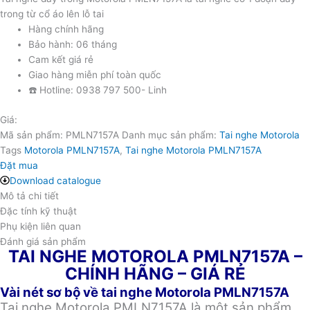
trong từ cổ áo lên lỗ tai
Hàng chính hãng
Bảo hành: 06 tháng
Cam kết giá rẻ
Giao hàng miễn phí toàn quốc
☎️ Hotline: 0938 797 500- Linh
Giá:
Mã sản phẩm:
PMLN7157A
Danh mục sản phẩm:
Tai nghe Motorola
Tags
Motorola PMLN7157A
,
Tai nghe Motorola PMLN7157A
Đặt mua
Download catalogue
Mô tả chi tiết
Đặc tính kỹ thuật
Phụ kiện liên quan
Đánh giá sản phẩm
TAI NGHE MOTOROLA PMLN7157A –
CHÍNH HÃNG – GIÁ RẺ
Vài nét sơ bộ về tai nghe Motorola PMLN7157A
Tai nghe Motorola PMLN7157A là một sản phẩm