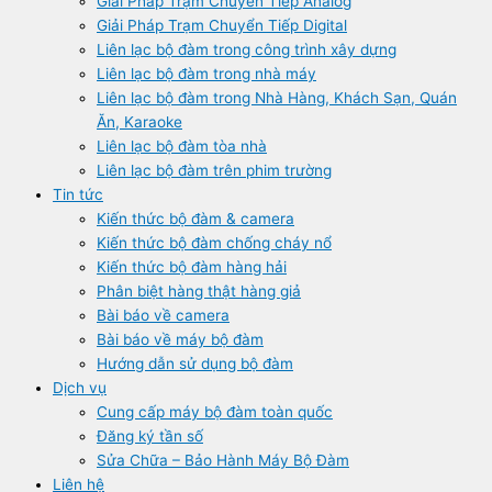
Giải Pháp Trạm Chuyển Tiếp Analog
Giải Pháp Trạm Chuyển Tiếp Digital
Liên lạc bộ đàm trong công trình xây dựng
Liên lạc bộ đàm trong nhà máy
Liên lạc bộ đàm trong Nhà Hàng, Khách Sạn, Quán
Ăn, Karaoke
Liên lạc bộ đàm tòa nhà
Liên lạc bộ đàm trên phim trường
Tin tức
Kiến thức bộ đàm & camera
Kiến thức bộ đàm chống cháy nổ
Kiến thức bộ đàm hàng hải
Phân biệt hàng thật hàng giả
Bài báo về camera
Bài báo về máy bộ đàm
Hướng dẫn sử dụng bộ đàm
Dịch vụ
Cung cấp máy bộ đàm toàn quốc
Đăng ký tần số
Sửa Chữa – Bảo Hành Máy Bộ Đàm
Liên hệ