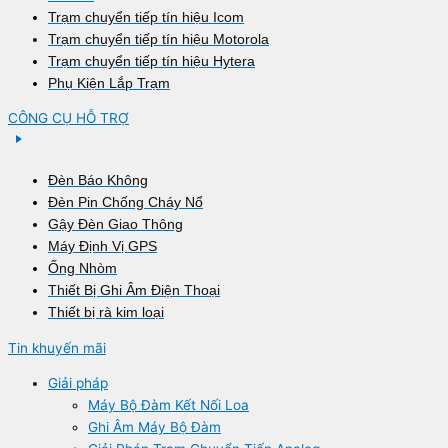
Trạm chuyển tiếp tín hiệu Icom
Trạm chuyển tiếp tín hiệu Motorola
Trạm chuyển tiếp tín hiệu Hytera
Phụ Kiện Lắp Trạm
CÔNG CỤ HỖ TRỢ
Đèn Báo Không
Đèn Pin Chống Cháy Nổ
Gậy Đèn Giao Thông
Máy Định Vị GPS
Ống Nhòm
Thiết Bị Ghi Âm Điện Thoại
Thiết bị rà kim loại
Tin khuyến mãi
Giải pháp
Máy Bộ Đàm Kết Nối Loa
Ghi Âm Máy Bộ Đàm