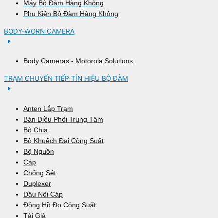
Máy Bộ Đàm Hàng Không
Phụ Kiện Bộ Đàm Hàng Không
BODY-WORN CAMERA
Body Cameras - Motorola Solutions
TRẠM CHUYỂN TIẾP TÍN HIỆU BỘ ĐÀM
Anten Lắp Trạm
Bàn Điều Phối Trung Tâm
Bộ Chia
Bộ Khuếch Đại Công Suất
Bộ Nguồn
Cáp
Chống Sét
Duplexer
Đầu Nối Cáp
Đồng Hồ Đo Công Suất
Tải Giả