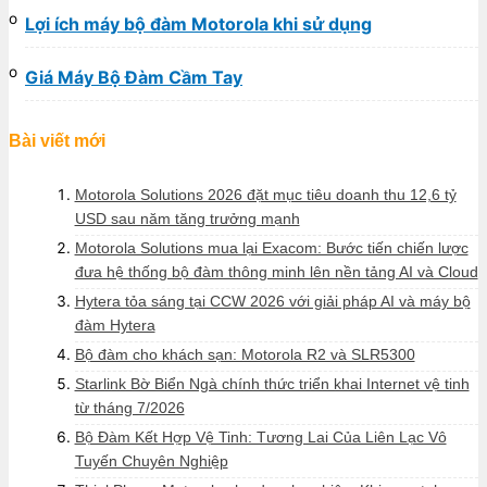
Lợi ích máy bộ đàm Motorola khi sử dụng
Giá Máy Bộ Đàm Cầm Tay
Bài viết mới
Motorola Solutions 2026 đặt mục tiêu doanh thu 12,6 tỷ
USD sau năm tăng trưởng mạnh
Motorola Solutions mua lại Exacom: Bước tiến chiến lược
đưa hệ thống bộ đàm thông minh lên nền tảng AI và Cloud
Hytera tỏa sáng tại CCW 2026 với giải pháp AI và máy bộ
đàm Hytera
Bộ đàm cho khách sạn: Motorola R2 và SLR5300
Starlink Bờ Biển Ngà chính thức triển khai Internet vệ tinh
từ tháng 7/2026
Bộ Đàm Kết Hợp Vệ Tinh: Tương Lai Của Liên Lạc Vô
Tuyến Chuyên Nghiệp