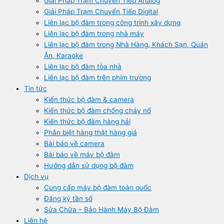
Giải Pháp Trạm Chuyển Tiếp Analog
Giải Pháp Trạm Chuyển Tiếp Digital
Liên lạc bộ đàm trong công trình xây dựng
Liên lạc bộ đàm trong nhà máy
Liên lạc bộ đàm trong Nhà Hàng, Khách Sạn, Quán
Ăn, Karaoke
Liên lạc bộ đàm tòa nhà
Liên lạc bộ đàm trên phim trường
Tin tức
Kiến thức bộ đàm & camera
Kiến thức bộ đàm chống cháy nổ
Kiến thức bộ đàm hàng hải
Phân biệt hàng thật hàng giả
Bài báo về camera
Bài báo về máy bộ đàm
Hướng dẫn sử dụng bộ đàm
Dịch vụ
Cung cấp máy bộ đàm toàn quốc
Đăng ký tần số
Sửa Chữa – Bảo Hành Máy Bộ Đàm
Liên hệ