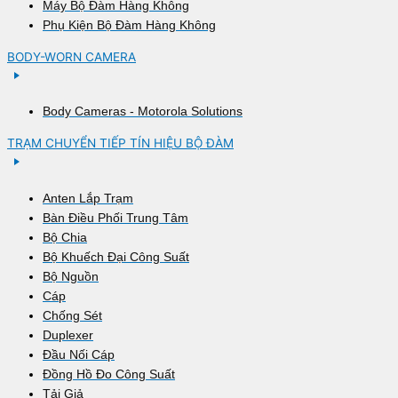
Máy Bộ Đàm Hàng Không
Phụ Kiện Bộ Đàm Hàng Không
BODY-WORN CAMERA
Body Cameras - Motorola Solutions
TRẠM CHUYỂN TIẾP TÍN HIỆU BỘ ĐÀM
Anten Lắp Trạm
Bàn Điều Phối Trung Tâm
Bộ Chia
Bộ Khuếch Đại Công Suất
Bộ Nguồn
Cáp
Chống Sét
Duplexer
Đầu Nối Cáp
Đồng Hồ Đo Công Suất
Tải Giả