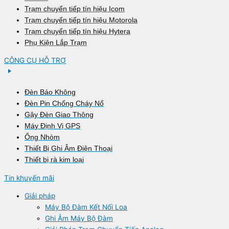
Trạm chuyển tiếp tín hiệu Icom
Trạm chuyển tiếp tín hiệu Motorola
Trạm chuyển tiếp tín hiệu Hytera
Phụ Kiện Lắp Trạm
CÔNG CỤ HỖ TRỢ
Đèn Báo Không
Đèn Pin Chống Cháy Nổ
Gậy Đèn Giao Thông
Máy Định Vị GPS
Ống Nhòm
Thiết Bị Ghi Âm Điện Thoại
Thiết bị rà kim loại
Tin khuyến mãi
Giải pháp
Máy Bộ Đàm Kết Nối Loa
Ghi Âm Máy Bộ Đàm