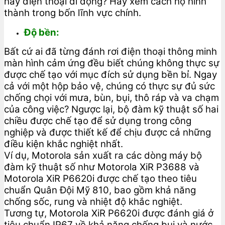
hay điện thoại di động? Hãy xem cách họ hình
thành trong bốn lĩnh vực chính.
Độ bền:
Bất cứ ai đã từng đánh rơi điện thoại thông minh
màn hình cảm ứng đều biết chúng không thực sự
được chế tạo với mục đích sử dụng bền bỉ. Ngay
cả với một hộp bảo vệ, chúng có thực sự đủ sức
chống chọi với mưa, bùn, bụi, thô ráp và va chạm
của công việc? Ngược lại, bộ đàm kỹ thuật số hai
chiều được chế tạo để sử dụng trong công
nghiệp và được thiết kế để chịu được cả những
điều kiện khắc nghiệt nhất.
Ví dụ, Motorola sản xuất ra các dòng máy bộ
đàm kỹ thuật số như Motorola XiR P3688 và
Motorola XiR P6620i được chế tạo theo tiêu
chuẩn Quân Đội Mỹ 810, bao gồm khả năng
chống sốc, rung và nhiệt độ khắc nghiệt.
Tương tự, Motorola XiR P6620i được đánh giá ở
tiêu chuẩn IP67 về khả năng chống bụi và nước,