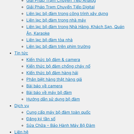
Giải Pháp Trạm Chuyển Tiếp Analog
Giải Pháp Trạm Chuyển Tiếp Digital
Liên lạc bộ đàm trong công trình xây dựng
Liên lạc bộ đàm trong nhà máy
Liên lạc bộ đàm trong Nhà Hàng, Khách Sạn, Quán
Ăn, Karaoke
Liên lạc bộ đàm tòa nhà
Liên lạc bộ đàm trên phim trường
Tin tức
Kiến thức bộ đàm & camera
Kiến thức bộ đàm chống cháy nổ
Kiến thức bộ đàm hàng hải
Phân biệt hàng thật hàng giả
Bài báo về camera
Bài báo về máy bộ đàm
Hướng dẫn sử dụng bộ đàm
Dịch vụ
Cung cấp máy bộ đàm toàn quốc
Đăng ký tần số
Sửa Chữa – Bảo Hành Máy Bộ Đàm
Liên hệ