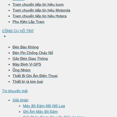
Trạm chuyển tiếp tín hiệu Icom
Trạm chuyển tiếp tín hiệu Motorola
Trạm chuyển tiếp tín hiệu Hytera
Phụ Kiện Lắp Trạm
CÔNG CỤ HỖ TRỢ
Đèn Báo Không
Đèn Pin Chống Cháy Nổ
Gậy Đèn Giao Thông
Máy Định Vị GPS
Ống Nhòm
Thiết Bị Ghi Âm Điện Thoại
Thiết bị rà kim loại
Tin khuyến mãi
Giải pháp
Máy Bộ Đàm Kết Nối Loa
Ghi Âm Máy Bộ Đàm