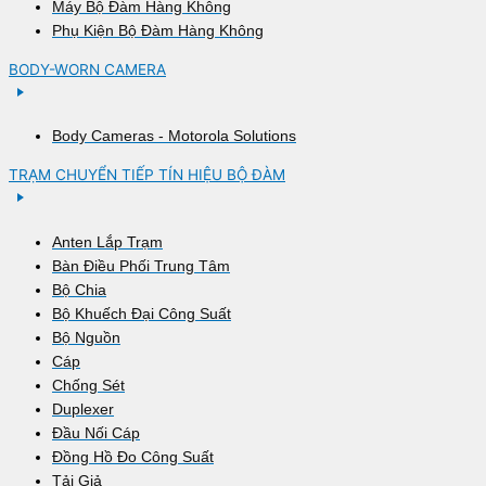
Máy Bộ Đàm Hàng Không
Phụ Kiện Bộ Đàm Hàng Không
BODY-WORN CAMERA
Body Cameras - Motorola Solutions
TRẠM CHUYỂN TIẾP TÍN HIỆU BỘ ĐÀM
Anten Lắp Trạm
Bàn Điều Phối Trung Tâm
Bộ Chia
Bộ Khuếch Đại Công Suất
Bộ Nguồn
Cáp
Chống Sét
Duplexer
Đầu Nối Cáp
Đồng Hồ Đo Công Suất
Tải Giả