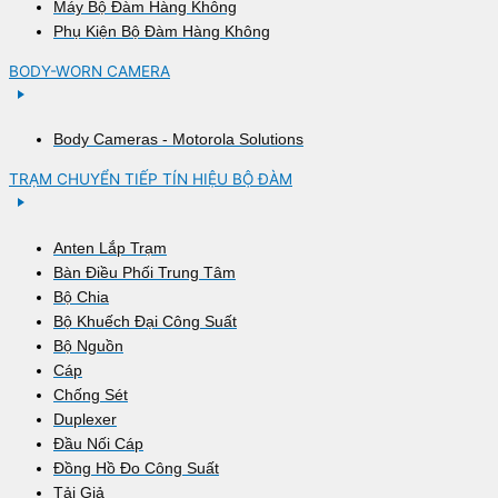
Máy Bộ Đàm Hàng Không
Phụ Kiện Bộ Đàm Hàng Không
BODY-WORN CAMERA
Body Cameras - Motorola Solutions
TRẠM CHUYỂN TIẾP TÍN HIỆU BỘ ĐÀM
Anten Lắp Trạm
Bàn Điều Phối Trung Tâm
Bộ Chia
Bộ Khuếch Đại Công Suất
Bộ Nguồn
Cáp
Chống Sét
Duplexer
Đầu Nối Cáp
Đồng Hồ Đo Công Suất
Tải Giả