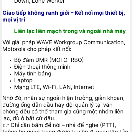
Down, Lone Worker
Giao tiếp không ranh giới – Kết nối mọi thiết bị,
mọi vị trí
Liên lạc liền mạch trong và ngoài nhà máy
Với giải pháp WAVE Workgroup Communication,
Motorola cho phép kết nối:
Bộ đàm DMR (MOTOTRBO)
Điện thoại thông minh
Máy tính bảng
Laptop
Mạng LTE, Wi-Fi, LAN, Internet
Nhờ đó, nhân sự ngoài hiện trường, giàn khoan,
đường ống dẫn dầu hay đội quản lý tại văn
phòng đều có thể tham gia cùng một nhóm liên
lạc, dù ở bất cứ đâu.
👉 Chỉ cần bấm để nói – nhả để nghe (PTT),
thông tin quan trọng được truyền đi ngay lập tức.