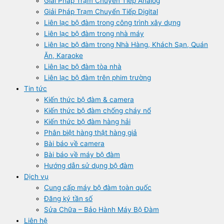
Giải Pháp Trạm Chuyển Tiếp Analog
Giải Pháp Trạm Chuyển Tiếp Digital
Liên lạc bộ đàm trong công trình xây dựng
Liên lạc bộ đàm trong nhà máy
Liên lạc bộ đàm trong Nhà Hàng, Khách Sạn, Quán
Ăn, Karaoke
Liên lạc bộ đàm tòa nhà
Liên lạc bộ đàm trên phim trường
Tin tức
Kiến thức bộ đàm & camera
Kiến thức bộ đàm chống cháy nổ
Kiến thức bộ đàm hàng hải
Phân biệt hàng thật hàng giả
Bài báo về camera
Bài báo về máy bộ đàm
Hướng dẫn sử dụng bộ đàm
Dịch vụ
Cung cấp máy bộ đàm toàn quốc
Đăng ký tần số
Sửa Chữa – Bảo Hành Máy Bộ Đàm
Liên hệ