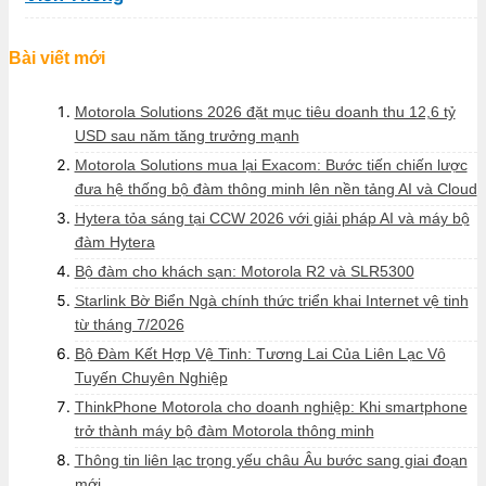
Bài viết mới
Motorola Solutions 2026 đặt mục tiêu doanh thu 12,6 tỷ
USD sau năm tăng trưởng mạnh
Motorola Solutions mua lại Exacom: Bước tiến chiến lược
đưa hệ thống bộ đàm thông minh lên nền tảng AI và Cloud
Hytera tỏa sáng tại CCW 2026 với giải pháp AI và máy bộ
đàm Hytera
Bộ đàm cho khách sạn: Motorola R2 và SLR5300
Starlink Bờ Biển Ngà chính thức triển khai Internet vệ tinh
từ tháng 7/2026
Bộ Đàm Kết Hợp Vệ Tinh: Tương Lai Của Liên Lạc Vô
Tuyến Chuyên Nghiệp
ThinkPhone Motorola cho doanh nghiệp: Khi smartphone
trở thành máy bộ đàm Motorola thông minh
Thông tin liên lạc trọng yếu châu Âu bước sang giai đoạn
mới