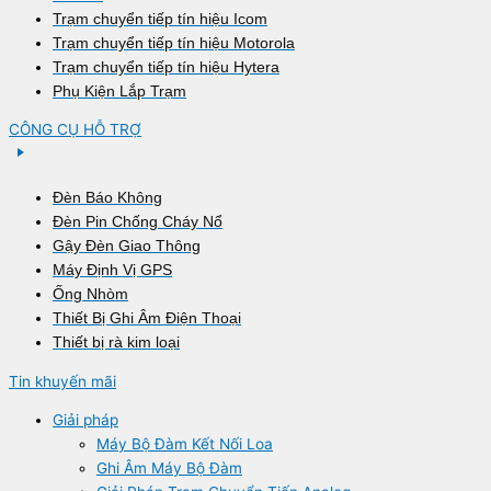
Trạm chuyển tiếp tín hiệu Icom
Trạm chuyển tiếp tín hiệu Motorola
Trạm chuyển tiếp tín hiệu Hytera
Phụ Kiện Lắp Trạm
CÔNG CỤ HỖ TRỢ
Đèn Báo Không
Đèn Pin Chống Cháy Nổ
Gậy Đèn Giao Thông
Máy Định Vị GPS
Ống Nhòm
Thiết Bị Ghi Âm Điện Thoại
Thiết bị rà kim loại
Tin khuyến mãi
Giải pháp
Máy Bộ Đàm Kết Nối Loa
Ghi Âm Máy Bộ Đàm