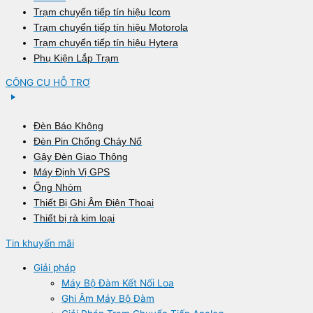
Trạm chuyển tiếp tín hiệu Icom
Trạm chuyển tiếp tín hiệu Motorola
Trạm chuyển tiếp tín hiệu Hytera
Phụ Kiện Lắp Trạm
CÔNG CỤ HỖ TRỢ
Đèn Báo Không
Đèn Pin Chống Cháy Nổ
Gậy Đèn Giao Thông
Máy Định Vị GPS
Ống Nhòm
Thiết Bị Ghi Âm Điện Thoại
Thiết bị rà kim loại
Tin khuyến mãi
Giải pháp
Máy Bộ Đàm Kết Nối Loa
Ghi Âm Máy Bộ Đàm