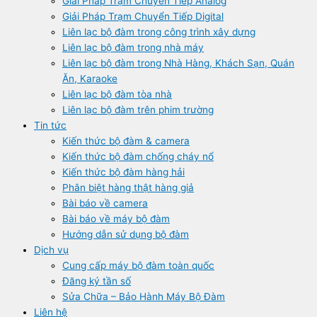
Giải Pháp Trạm Chuyển Tiếp Analog
Giải Pháp Trạm Chuyển Tiếp Digital
Liên lạc bộ đàm trong công trình xây dựng
Liên lạc bộ đàm trong nhà máy
Liên lạc bộ đàm trong Nhà Hàng, Khách Sạn, Quán
Ăn, Karaoke
Liên lạc bộ đàm tòa nhà
Liên lạc bộ đàm trên phim trường
Tin tức
Kiến thức bộ đàm & camera
Kiến thức bộ đàm chống cháy nổ
Kiến thức bộ đàm hàng hải
Phân biệt hàng thật hàng giả
Bài báo về camera
Bài báo về máy bộ đàm
Hướng dẫn sử dụng bộ đàm
Dịch vụ
Cung cấp máy bộ đàm toàn quốc
Đăng ký tần số
Sửa Chữa – Bảo Hành Máy Bộ Đàm
Liên hệ