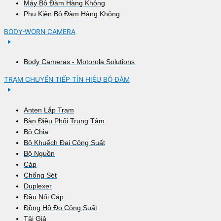
Máy Bộ Đàm Hàng Không
Phụ Kiện Bộ Đàm Hàng Không
BODY-WORN CAMERA
Body Cameras - Motorola Solutions
TRẠM CHUYỂN TIẾP TÍN HIỆU BỘ ĐÀM
Anten Lắp Trạm
Bàn Điều Phối Trung Tâm
Bộ Chia
Bộ Khuếch Đại Công Suất
Bộ Nguồn
Cáp
Chống Sét
Duplexer
Đầu Nối Cáp
Đồng Hồ Đo Công Suất
Tải Giả