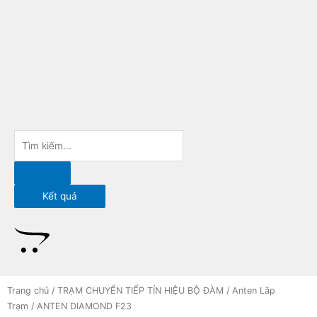
Nhảy
tới
nội
dung
Search
...
Kết quả
Trang chủ
/
TRẠM CHUYỂN TIẾP TÍN HIỆU BỘ ĐÀM
/
Anten Lắp
Trạm
/ ANTEN DIAMOND F23