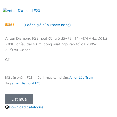
(
1
đánh giá của khách hàng)
5.00
1
trên 5
dựa trên
đánh giá
Anten Diamond F23 hoạt động ở dãy tần 144-174MHz, độ lợi
7.8dB, chiều dài 4.6m, công suất ngõ vào tối đa 200W.
Xuất xứ: Japan.
Giá:
Mã sản phẩm:
F23
Danh mục sản phẩm:
Anten Lắp Trạm
Tag
anten diamond F23
Đặt mua
Download catalogue