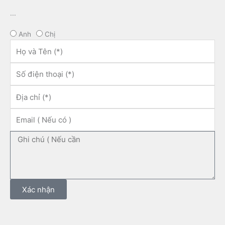
...
Anh
Chị
Tên
Số
điện
thoại
Địa
chỉ
Email
Ghi
chú
Xác nhận