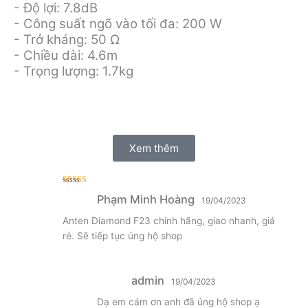
- Độ lợi: 7.8dB
- Công suất ngõ vào tối đa: 200 W
- Trở kháng: 50 Ω
- Chiều dài: 4.6m
- Trọng lượng: 1.7kg
Xem thêm
Được xếp
Phạm Minh Hoàng
hạng
5
5 sao
19/04/2023
Anten Diamond F23 chính hãng, giao nhanh, giá
rẻ. Sẽ tiếp tục ủng hộ shop
admin
19/04/2023
Dạ em cám ơn anh đã ủng hộ shop ạ