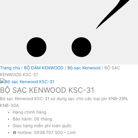
Trang chủ
/
BỘ ĐÀM KENWOOD
/
Bộ sạc Kenwood
/ BỘ SẠC
KENWOOD KSC-31
BỘ SẠC KENWOOD KSC-31
Bộ sạc Kenwood KSC-31 sử dụng sạc cho các loại pin KNB-29N,
KNB-30A.
Hàng chính hãng
Bảo hành: 06 tháng
Giao hàng miễn phí toàn quốc
☎️ Hotline: 0938 797 500 – Linh