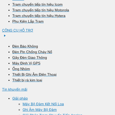
Trạm chuyển tiếp tín hiệu Icom
Trạm chuyển tiếp tín hiệu Motorola
Trạm chuyển tiếp tín hiệu Hytera
Phụ Kiện Lắp Trạm
CÔNG CỤ HỖ TRỢ
Đèn Báo Không
Đèn Pin Chống Cháy Nổ
Gậy Đèn Giao Thông
Máy Định Vị GPS
Ống Nhòm
Thiết Bị Ghi Âm Điện Thoại
Thiết bị rà kim loại
Tin khuyến mãi
Giải pháp
Máy Bộ Đàm Kết Nối Loa
Ghi Âm Máy Bộ Đàm