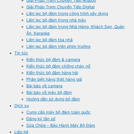
Giải Pháp Trạm Chuyển Tiếp Analog
Giải Pháp Trạm Chuyển Tiếp Digital
Liên lạc bộ đàm trong công trình xây dựng
Liên lạc bộ đàm trong nhà máy
Liên lạc bộ đàm trong Nhà Hàng, Khách Sạn, Quán
Ăn, Karaoke
Liên lạc bộ đàm tòa nhà
Liên lạc bộ đàm trên phim trường
Tin tức
Kiến thức bộ đàm & camera
Kiến thức bộ đàm chống cháy nổ
Kiến thức bộ đàm hàng hải
Phân biệt hàng thật hàng giả
Bài báo về camera
Bài báo về máy bộ đàm
Hướng dẫn sử dụng bộ đàm
Dịch vụ
Cung cấp máy bộ đàm toàn quốc
Đăng ký tần số
Sửa Chữa – Bảo Hành Máy Bộ Đàm
Liên hệ