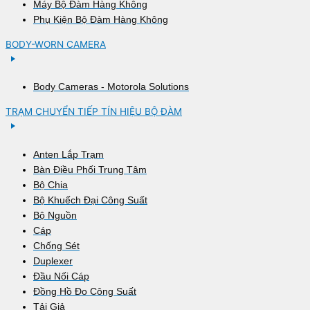
Máy Bộ Đàm Hàng Không
Phụ Kiện Bộ Đàm Hàng Không
BODY-WORN CAMERA
Body Cameras - Motorola Solutions
TRẠM CHUYỂN TIẾP TÍN HIỆU BỘ ĐÀM
Anten Lắp Trạm
Bàn Điều Phối Trung Tâm
Bộ Chia
Bộ Khuếch Đại Công Suất
Bộ Nguồn
Cáp
Chống Sét
Duplexer
Đầu Nối Cáp
Đồng Hồ Đo Công Suất
Tải Giả