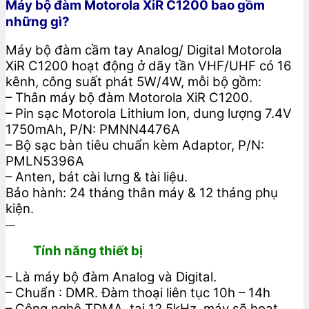
Máy bộ đàm Motorola XiR C1200 bao gồm
những gì?
Máy bộ đàm cầm tay Analog/ Digital Motorola
XiR C1200 hoạt động ở dãy tần VHF/UHF có 16
kênh, công suất phát 5W/4W, mỗi bộ gồm:
– Thân máy bộ đàm Motorola XiR C1200.
– Pin sạc Motorola Lithium Ion, dung lượng 7.4V
1750mAh, P/N: PMNN4476A
– Bộ sạc bàn tiêu chuẩn kèm Adaptor, P/N:
PMLN5396A
– Anten, bát cài lưng & tài liệu.
Bảo hành: 24 tháng thân máy & 12 tháng phụ
kiện.
—
Tính năng thiết bị
– Là máy bộ đàm Analog và Digital.
– Chuẩn : DMR. Đàm thoại liên tục 10h – 14h
– Công nghệ TDMA, tại 12,5kHz, máy sẽ hoạt