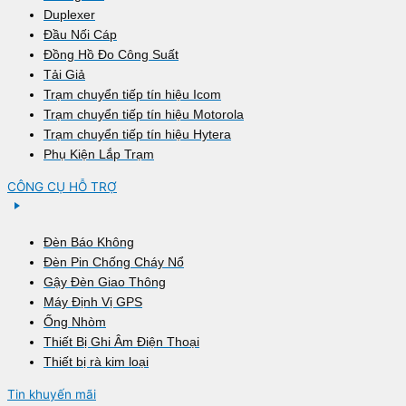
Duplexer
Đầu Nối Cáp
Đồng Hồ Đo Công Suất
Tải Giả
Trạm chuyển tiếp tín hiệu Icom
Trạm chuyển tiếp tín hiệu Motorola
Trạm chuyển tiếp tín hiệu Hytera
Phụ Kiện Lắp Trạm
CÔNG CỤ HỖ TRỢ
Đèn Báo Không
Đèn Pin Chống Cháy Nổ
Gậy Đèn Giao Thông
Máy Định Vị GPS
Ống Nhòm
Thiết Bị Ghi Âm Điện Thoại
Thiết bị rà kim loại
Tin khuyến mãi