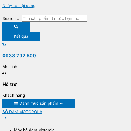
Nhảy tới nội dung
Search ...
Kết quả
0938 797 500
Mr. Linh
Hỗ trợ
Khách hàng
Danh mục sản phẩm
BỘ ĐÀM MOTOROLA
Máy bộ đàm Motorola