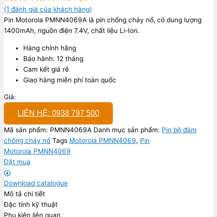
(
1
đánh giá của khách hàng)
Pin Motorola PMNN4069A là pin chống cháy nổ,
có dung lượng
1400mAh, nguồn điện 7.4V, chất liệu Li-Ion.
Hàng chính hãng
Bảo hành: 12 tháng
Cam kết giá rẻ
Giao hàng miễn phí toàn quốc
Giá:
LIÊN HỆ: 0938 797 500
Mã sản phẩm:
PMNN4069A
Danh mục sản phẩm:
Pin bộ đàm
chống cháy nổ
Tags
Motorola PMNN4069
,
Pin
Motorola PMNN4069
Đặt mua
Download catalogue
Mô tả chi tiết
Đặc tính kỹ thuật
Phụ kiện liên quan