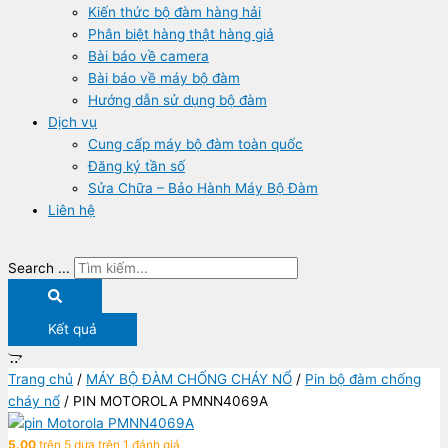
Kiến thức bộ đàm hàng hải
Phân biệt hàng thật hàng giả
Bài báo về camera
Bài báo về máy bộ đàm
Hướng dẫn sử dụng bộ đàm
Dịch vụ
Cung cấp máy bộ đàm toàn quốc
Đăng ký tần số
Sửa Chữa – Bảo Hành Máy Bộ Đàm
Liên hệ
Search ...
Kết quả
Trang chủ
/
MÁY BỘ ĐÀM CHỐNG CHÁY NỔ
/
Pin bộ đàm chống
cháy nổ
/ PIN MOTOROLA PMNN4069A
5.00
trên 5 dựa trên
1
đánh giá