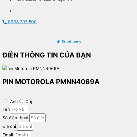
0938 797 500
thiết kế web
ĐIỀN THÔNG TIN CỦA BẠN
PIN MOTOROLA PMNN4069A
...
Anh
Chị
Tên
Số điện thoại
Địa chỉ
Email