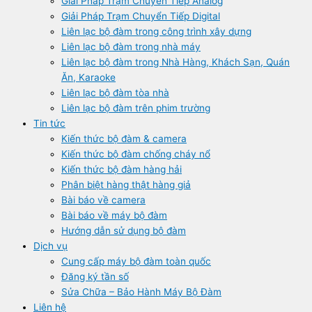
Giải Pháp Trạm Chuyển Tiếp Analog
Giải Pháp Trạm Chuyển Tiếp Digital
Liên lạc bộ đàm trong công trình xây dựng
Liên lạc bộ đàm trong nhà máy
Liên lạc bộ đàm trong Nhà Hàng, Khách Sạn, Quán
Ăn, Karaoke
Liên lạc bộ đàm tòa nhà
Liên lạc bộ đàm trên phim trường
Tin tức
Kiến thức bộ đàm & camera
Kiến thức bộ đàm chống cháy nổ
Kiến thức bộ đàm hàng hải
Phân biệt hàng thật hàng giả
Bài báo về camera
Bài báo về máy bộ đàm
Hướng dẫn sử dụng bộ đàm
Dịch vụ
Cung cấp máy bộ đàm toàn quốc
Đăng ký tần số
Sửa Chữa – Bảo Hành Máy Bộ Đàm
Liên hệ