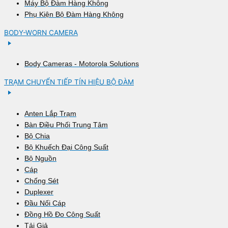
Máy Bộ Đàm Hàng Không
Phụ Kiện Bộ Đàm Hàng Không
BODY-WORN CAMERA
Body Cameras - Motorola Solutions
TRẠM CHUYỂN TIẾP TÍN HIỆU BỘ ĐÀM
Anten Lắp Trạm
Bàn Điều Phối Trung Tâm
Bộ Chia
Bộ Khuếch Đại Công Suất
Bộ Nguồn
Cáp
Chống Sét
Duplexer
Đầu Nối Cáp
Đồng Hồ Đo Công Suất
Tải Giả