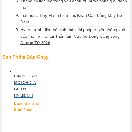
Thông tin liên lạc trọng yếu châu Âu bước sang giai đoạn
mới
Indonesia Đẩy Mạnh Liên Lạc Khẩn Cấp Bằng Máy Bộ
Đàm
Hytera trình diễn hệ sinh thái giải pháp truyền thông khẩn
cấp thế hệ mới tại Triển lãm Cứu hộ Đồng bằng sông
Dương Tử 2026
Sản Phẩm Bán Chạy
PIN BỘ ĐÀM
MOTOROLA
GP338
HNN9013D
Được xếp hạng
5.00
5 sao