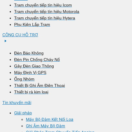
Trạm chuyển tiếp tín hiệu Icom
Trạm chuyển tiếp tín hiệu Motorola
Trạm chuyển tiếp tín hiệu Hytera
Phụ Kiện Lắp Trạm
CÔNG CỤ HỖ TRỢ
Đèn Báo Không
Đèn Pin Chống Cháy Nổ
Gậy Đèn Giao Thông
Máy Định Vị GPS
Ống Nhòm
Thiết Bị Ghi Âm Điện Thoại
Thiết bị rà kim loại
Tin khuyến mãi
Giải pháp
Máy Bộ Đàm Kết Nối Loa
Ghi Âm Máy Bộ Đàm