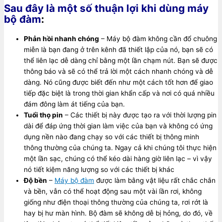
Sau đây là một số thuận lợi khi dùng máy
bộ đàm
:
Phản hồi nhanh chóng
– Máy bộ đàm không cần đổ chuông
miễn là bạn đang ở trên kênh đã thiết lập của nó, bạn sẽ có
thể liên lạc dễ dàng chỉ bằng một lần chạm nút. Bạn sẽ được
thông báo và sẽ có thể trả lời một cách nhanh chóng và dễ
dàng. Nó cũng được biết đến như một cách tốt hơn để giao
tiếp đặc biệt là trong thời gian khẩn cấp và nơi có quá nhiều
đám đông làm át tiếng của bạn.
Tuổi thọ pin
– Các thiết bị này được tạo ra với thời lượng pin
dài để đáp ứng thời gian làm việc của bạn và không có ứng
dụng nền nào đang chạy so với các thiết bị thông minh
thông thường của chúng ta. Ngay cả khi chúng tôi thực hiện
một lần sạc, chúng có thể kéo dài hàng giờ liên lạc – vì vậy
nó tiết kiệm năng lượng so với các thiết bị khác
Độ bền
–
Máy bộ đàm
được làm bằng vật liệu rất chắc chắn
và bền, vẫn có thể hoạt động sau một vài lần rơi, không
giống như điện thoại thông thường của chúng ta, rơi rớt là
hay bị hư màn hình. Bộ đàm sẽ không dễ bị hỏng, do đó, về