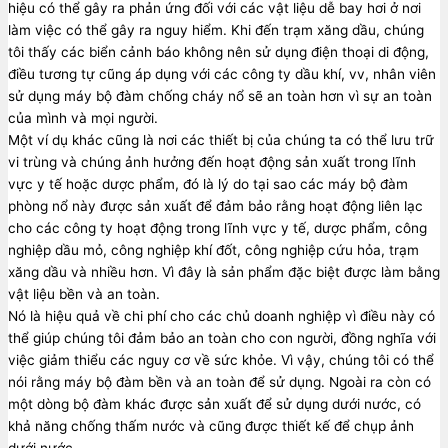
hiệu có thể gây ra phản ứng đối với các vật liệu dễ bay hơi ở nơi
làm việc có thể gây ra nguy hiểm. Khi đến trạm xăng dầu, chúng
tôi thấy các biển cảnh báo không nên sử dụng điện thoại di động,
điều tương tự cũng áp dụng với các công ty dầu khí, vv, nhân viên
sử dụng máy bộ đàm chống cháy nổ sẽ an toàn hơn vì sự an toàn
của mình và mọi người.
Một ví dụ khác cũng là nơi các thiết bị của chúng ta có thể lưu trữ
vi trùng và chúng ảnh hưởng đến hoạt động sản xuất trong lĩnh
vực y tế hoặc dược phẩm, đó là lý do tại sao các máy bộ đàm
phòng nổ này được sản xuất để đảm bảo rằng hoạt động liên lạc
cho các công ty hoạt động trong lĩnh vực y tế, dược phẩm, công
nghiệp dầu mỏ, công nghiệp khí đốt, công nghiệp cứu hỏa, trạm
xăng dầu và nhiều hơn. Vì đây là sản phẩm đặc biệt được làm bằng
vật liệu bền và an toàn.
Nó là hiệu quả về chi phí cho các chủ doanh nghiệp vì điều này có
thể giúp chúng tôi đảm bảo an toàn cho con người, đồng nghĩa với
việc giảm thiểu các nguy cơ về sức khỏe. Vì vậy, chúng tôi có thể
nói rằng máy bộ đàm bền và an toàn để sử dụng. Ngoài ra còn có
một dòng bộ đàm khác được sản xuất để sử dụng dưới nước, có
khả năng chống thấm nước và cũng được thiết kế để chụp ảnh
dưới nước.