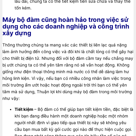
lâu dài, chúng ta có thể tiết kiệm tiền sửa chữa và thay thế
tốn kém.
Máy bộ đàm cũng hoàn hảo trong việc sử
dụng cho các doanh nghiệp và công trình
xây dựng
Thông thường chúng ta mang vác các thiết bị liên lạc quá nặng
làm ảnh hưởng đến công việc và đôi khi là chất lỏng có thể gây hại
cho thiết bị điện tử. Nhưng đối với bộ đàm cầm tay nếu chẳng may
bị ướt chúng ta có thể yên tâm rằng nó sẽ vẫn hoạt động. Không
giống như điện thoại thông minh mà nước có thể dễ dàng làm hư
hỏng linh kiện. Vì vậy, nếu bạn có nhiều công nhân làm việc trong
môi trường ẩm ướt hoặc hoạt động ngoài trời thì bạn có thể yên
tâm mà sử dụng, Thuận lợi khi dùng máy bộ đàm trong môi trường
như vậy:
Tiết kiệm
– Bộ đàm có thể giúp bạn tiết kiệm tiền, đặc biệt là
khi bạn đang điều hành một doanh nghiệp hoặc một nhóm
người nhất định vì giao tiếp qua thiết bị này sẽ không yêu
cầu bạn mua bất kỳ gói cước gọi nào để thực hiện cuộc gọi.
Bạn đang phát sóng thông qua các tín hiệu tần số của nó,