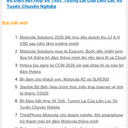
Tuyến Chuyên Nghiệp
Bài viết mới
Motorola Solutions 2026 đặt mục tiêu doanh thu 12,6 tỷ
USD sau năm tăng trưởng mạnh
Motorola Solutions mua lại Exacom: Bước tiến chiến lược
đưa hệ thống bộ đàm thông minh lên nền tảng AI và Cloud
Hytera tỏa sáng tại CCW 2026 với giải pháp AI và máy bộ
đàm Hytera
Bộ đàm cho khách sạn: Motorola R2 và SLR5300
Starlink Bờ Biển Ngà chính thức triển khai Internet vệ tinh
từ tháng 7/2026
Bộ Đàm Kết Hợp Vệ Tinh: Tương Lai Của Liên Lạc Vô
Tuyến Chuyên Nghiệp
ThinkPhone Motorola cho doanh nghiệp: Khi smartphone
trở thành máy bộ đàm Motorola thông minh